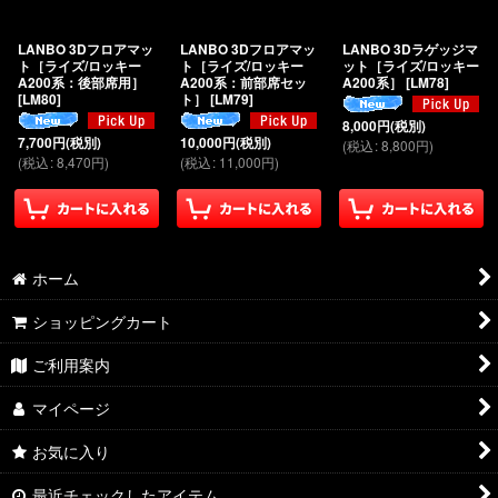
絞り込む
LANBO 3Dフロアマッ
LANBO 3Dフロアマッ
LANBO 3Dラゲッジマ
ト［ライズ/ロッキー
ト［ライズ/ロッキー
ット［ライズ/ロッキー
A200系：後部席用］
A200系：前部席セッ
A200系］
[
LM78
]
[
LM80
]
ト］
[
LM79
]
8,000
円
(税別)
7,700
円
(税別)
10,000
円
(税別)
(
税込
:
8,800
円
)
(
税込
:
8,470
円
)
(
税込
:
11,000
円
)
ホーム
ショッピングカート
ご利用案内
マイページ
お気に入り
最近チェックしたアイテム