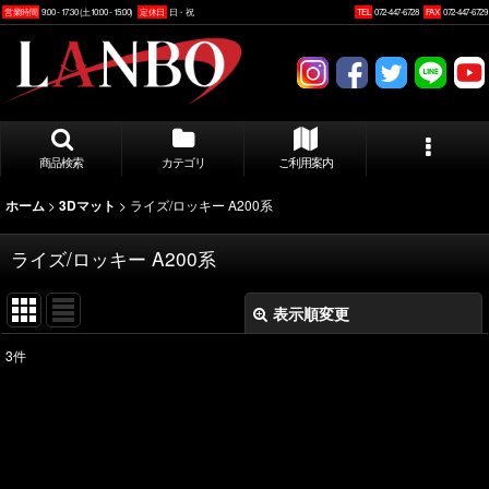
営業時間
9:00 - 17:30 (土10:00 - 15:00)
定休日
日・祝
TEL
072-447-6728
FAX
072-447-6729
商品検索
カテゴリ
ご利用案内
>
>
ライズ/ロッキー A200系
ホーム
3Dマット
ライズ/ロッキー A200系
表示順変更
閉じる
3
件
表示数
:
並び順
: