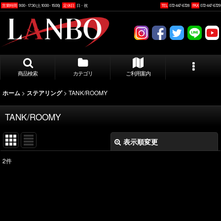
営業時間
9:00 - 17:30 (土10:00 - 15:00)
定休日
日・祝
TEL
072-447-6728
FAX
072-447-6729
商品検索
カテゴリ
ご利用案内
>
>
TANK/ROOMY
ホーム
ステアリング
TANK/ROOMY
表示順変更
閉じる
2
件
表示数
:
並び順
: