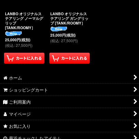
絞り込む
LANBO オリジナルス
LANBO オリジナルス
テアリング ノーマルグ
テアリング ガングリッ
リップ
プ [TANK/ROOMY］
[TANK/ROOMY］
25,000
円
(税別)
25,000
円
(税別)
(
税込
:
27,500
円
)
(
税込
:
27,500
円
)
ホーム
ショッピングカート
ご利用案内
マイページ
お気に入り
最近チェックしたアイテム