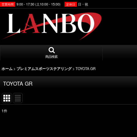
9:00 - 17:30 (土10:00 - 15:00)
日・祝
営業時間
定休日
商品検索
>
>
TOYOTA GR
ホーム
プレミアムスポーツステアリング
TOYOTA GR
1
件
表示数
:
並び順
: