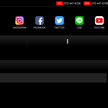
072-447-6728
072-447-6729
TEL
FAX
INSTAGRAM
FACEBOOK
TWITTER
LINE
YOUTUBE
閉じる