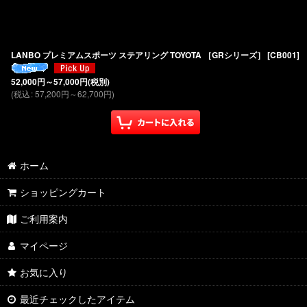
LANBO プレミアムスポーツ ステアリング TOYOTA ［GRシリーズ］
[
CB001
]
52,000
円
～57,000
円
(税別)
(
税込
:
57,200
円
～62,700
円
)
ホーム
ショッピングカート
ご利用案内
マイページ
お気に入り
最近チェックしたアイテム