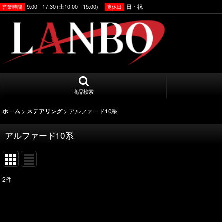
9:00 - 17:30 (土10:00 - 15:00)
日・祝
営業時間
定休日
商品検索
>
>
アルファード10系
ホーム
ステアリング
アルファード10系
2
件
表示数
:
並び順
: