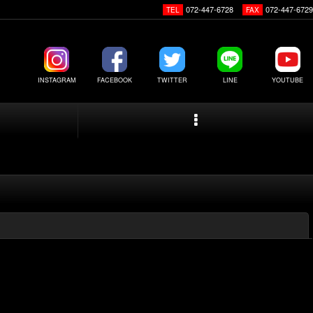
072-447-6728
072-447-6729
TEL
FAX
INSTAGRAM
FACEBOOK
TWITTER
LINE
YOUTUBE
閉じる