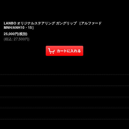
絞り込む
LANBO オリジナルステアリング ガングリップ ［アルファード
MNH/ANH10・15］
25,000
円
(税別)
(
税込
:
27,500
円
)