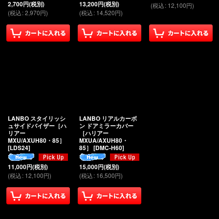
2,700
円
(税別)
13,200
円
(税別)
(
税込
:
12,100
円
)
(
税込
:
2,970
円
)
(
税込
:
14,520
円
)
LANBO スタイリッシ
LANBO リアルカーボ
ュサイドバイザー［ハ
ン ドアミラーカバー
リアー
［ハリアー
MXU/AXUH80・85］
MXUA/AXUH80・
[
LDS24
]
85］
[
DMC-H60
]
11,000
円
(税別)
15,000
円
(税別)
(
税込
:
12,100
円
)
(
税込
:
16,500
円
)