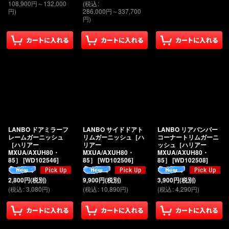
108,900
円
～132,000
(
税込
:
円
)
286,000
円
～337,700
円
)
LANBO ドアミラーフ
LANBO サイドドアト
LANBO リアバンパー
レームガーニッシュ
リムガーニッシュ［ハ
コーナートリムガーニ
［ハリアー
リアー
ッシュ［ハリアー
MXUA/AXUH80・
MXUA/AXUH80・
MXUA/AXUH80・
85］
[
WD102546
]
85］
[
WD102506
]
85］
[
WD102508
]
2,800
円
(税別)
9,900
円
(税別)
3,900
円
(税別)
(
税込
:
3,080
円
)
(
税込
:
10,890
円
)
(
税込
:
4,290
円
)