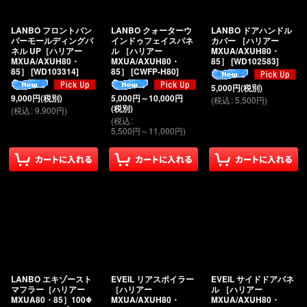
絞り込む
LANBO フロントバン
LANBO クォーターウ
LANBO ドアハンドル
パーモールディングパ
インドゥフェイスパネ
カバー ［ハリアー
ネル UP［ハリアー
ル ［ハリアー
MXUA/AXUH80・
MXUA/AXUH80・
MXUA/AXUH80・
85］
[
WD102583
]
85］
[
WD103314
]
85］
[
CWFP-H80
]
5,000
円
(税別)
9,000
円
(税別)
5,000
円
～10,000
円
(
税込
:
5,500
円
)
(税別)
(
税込
:
9,900
円
)
(
税込
:
5,500
円
～11,000
円
)
LANBO エキゾースト
EVEIL リアスポイラー
EVEIL サイドドアパネ
マフラー［ハリアー
［ハリアー
ル ［ハリアー
MXUA80・85］100Φ
MXUA/AXUH80・
MXUA/AXUH80・