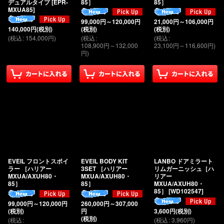
デュアルタイプ
[
EPR-
85］
85］
MXUA85
]
99,000
円
～120,000
円
21,000
円
～106,000
円
140,000
円
(税別)
(税別)
(税別)
(
税込
:
154,000
円
)
(
税込
:
(
税込
:
108,900
円
～132,000
23,100
円
～116,600
円
)
円
)
EVEIL フロントスポイ
EVEIL BODY KIT
LANBO ドアミラート
ラー ［ハリアー
3SET ［ハリアー
リムガーニッシュ［ハ
MXUA/AXUH80・
MXUA/AXUH80・
リアー
85］
85］
MXUA/AXUH80・
85］
[
WD102547
]
99,000
円
～120,000
円
260,000
円
～307,000
(税別)
円
3,600
円
(税別)
(税別)
(
税込
:
(
税込
:
3,960
円
)