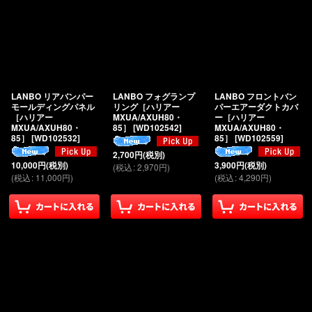
LANBO リアバンパー
LANBO フォグランプ
LANBO フロントバン
モールディングパネル
リング［ハリアー
パーエアーダクトカバ
［ハリアー
MXUA/AXUH80・
ー［ハリアー
MXUA/AXUH80・
85］
[
WD102542
]
MXUA/AXUH80・
85］
[
WD102532
]
85］
[
WD102559
]
2,700
円
(税別)
10,000
円
(税別)
3,900
円
(税別)
(
税込
:
2,970
円
)
(
税込
:
11,000
円
)
(
税込
:
4,290
円
)