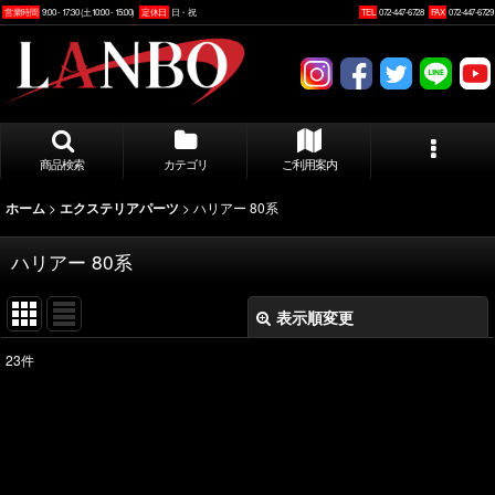
営業時間
9:00 - 17:30 (土10:00 - 15:00)
定休日
日・祝
TEL
072-447-6728
FAX
072-447-6729
商品検索
カテゴリ
ご利用案内
>
>
ハリアー 80系
ホーム
エクステリアパーツ
ハリアー 80系
表示順変更
閉じる
23
件
表示数
:
並び順
: