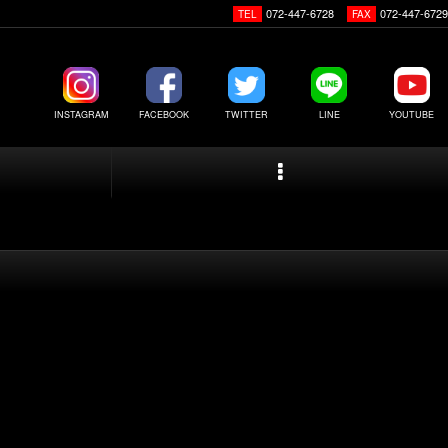
072-447-6728
072-447-6729
TEL
FAX
INSTAGRAM
FACEBOOK
TWITTER
LINE
YOUTUBE