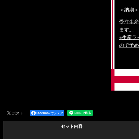
＜納期＞
受注生産
ます。
※生産ラ
ので予め
Facebookでシェア
セット内容