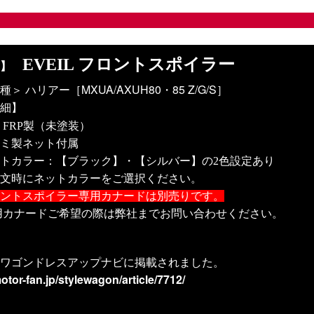
EVEIL フロントスポイラー
名】
＞ ハリアー［MXUA/AXUH80・85 Z/G/S］
詳細】
RP製（未塗装）
ミ製ネット付属
カラー：【ブラック】・【シルバー】の2色設定あり
時にネットカラーをご選択ください。
ントスポイラー専用カナードは別売りです。
用カナードご希望の際は
弊社までお問い合わせください。
ワゴンドレスアップナビに掲載されました。
motor-fan.jp/stylewagon/article/7712/