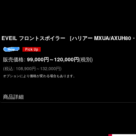
EVEIL フロントスポイラー ［ハリアー MXUA/AXUH80・
販売価格
:
(税別)
99,000
円
～120,000
円
(
税込
:
108,900
円
～132,000
円
)
オプションにより価格が変わる場合もあります。
商品詳細