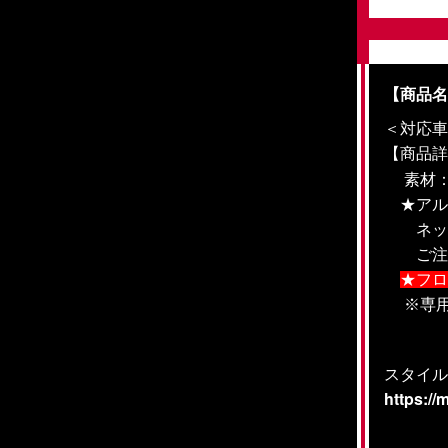
【商品
＜対応車種
【
商品
素材：F
★アル
ネット
ご注文
★フロ
※
専
スタイル
https://