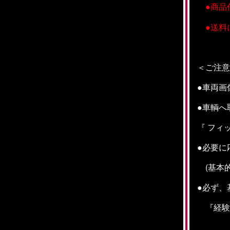
●商品
●送料
＜
ご注意
●車両画
●車輌へ
『 フィ
●
必要に
(基本的
●
必ず、
『経験