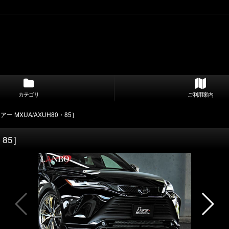
カテゴリ
ご利用案内
ー MXUA/AXUH80・85］
・85］