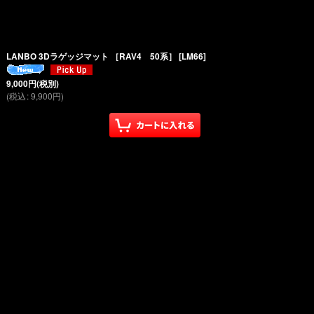
LANBO 3Dラゲッジマット ［RAV4 50系］
[
LM66
]
9,000
円
(税別)
(
税込
:
9,900
円
)