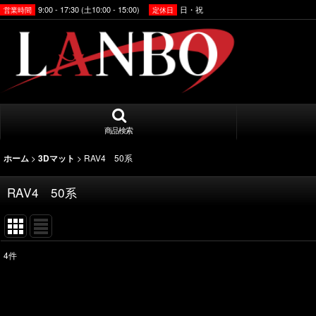
9:00 - 17:30 (土10:00 - 15:00)
日・祝
営業時間
定休日
商品検索
>
>
RAV4 50系
ホーム
3Dマット
RAV4 50系
4
件
表示数
:
並び順
: