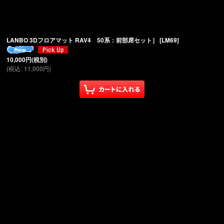
絞り込む
LANBO 3Dフロアマット RAV4 50系：前部席セット］
[
LM69
]
10,000
円
(税別)
(
税込
:
11,000
円
)