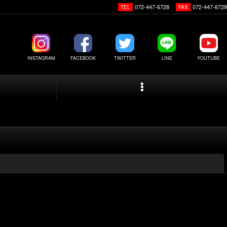
072-447-6728
072-447-6729
TEL
FAX
INSTAGRAM
FACEBOOK
TWITTER
LINE
YOUTUBE
閉じる