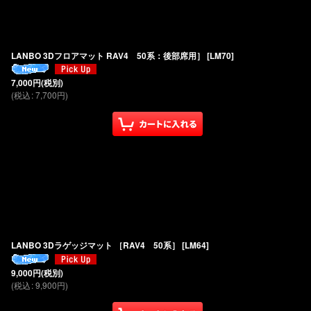
LANBO 3Dフロアマット RAV4 50系：後部席用］
[
LM70
]
7,000
円
(税別)
(
税込
:
7,700
円
)
LANBO 3Dラゲッジマット ［RAV4 50系］
[
LM64
]
9,000
円
(税別)
(
税込
:
9,900
円
)