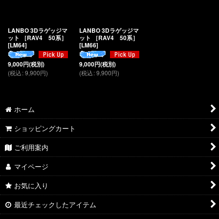
LANBO 3Dラゲッジマ
LANBO 3Dラゲッジマ
ット ［RAV4 50系］
ット ［RAV4 50系］
[
LM64
]
[
LM66
]
9,000
円
(税別)
9,000
円
(税別)
(
税込
:
9,900
円
)
(
税込
:
9,900
円
)
ホーム
ショッピングカート
ご利用案内
マイページ
お気に入り
最近チェックしたアイテム