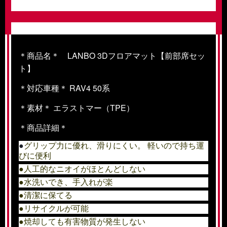
＊商品名＊ LANBO 3Dフロアマット【前部席セッ
ト】
＊対応車種＊
RAV4 50系
＊素材＊
エラストマー（TPE）
＊商品詳細＊
●
グリップ力に優れ、滑りにくい。
軽いので持ち運
びに便利
●人工的なニオイがほとんどしない
●水洗いでき、手入れが楽
●清潔に保てる
●リサイクルが可能
●焼却しても有害物質が発生しない