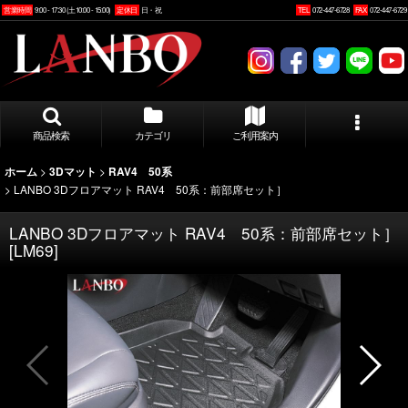
営業時間
9:00 - 17:30 (土10:00 - 15:00)
定休日
日・祝
TEL
072-447-6728
FAX
072-447-6729
商品検索
カテゴリ
ご利用案内
>
>
ホーム
3Dマット
RAV4 50系
>
LANBO 3Dフロアマット RAV4 50系：前部席セット］
LANBO 3Dフロアマット RAV4 50系：前部席セット］
[
LM69
]