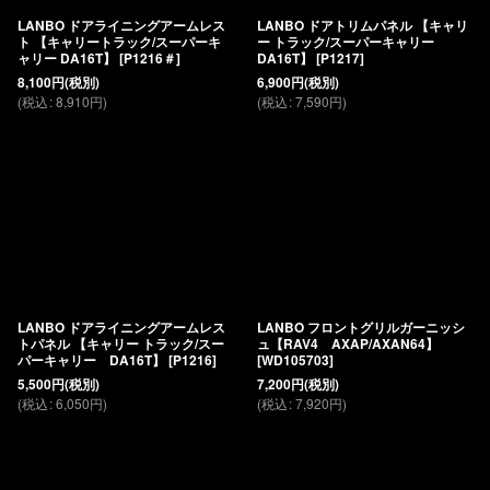
LANBO ドアライニングアームレス
LANBO ドアトリムパネル 【キャリ
ト 【キャリートラック/スーパーキ
ー トラック/スーパーキャリー
ャリー DA16T】
[
P1216＃
]
DA16T】
[
P1217
]
8,100
円
(税別)
6,900
円
(税別)
(
税込
:
8,910
円
)
(
税込
:
7,590
円
)
LANBO ドアライニングアームレス
LANBO フロントグリルガーニッシ
トパネル 【キャリー トラック/スー
ュ【RAV4 AXAP/AXAN64】
パーキャリー DA16T】
[
P1216
]
[
WD105703
]
5,500
円
(税別)
7,200
円
(税別)
(
税込
:
6,050
円
)
(
税込
:
7,920
円
)