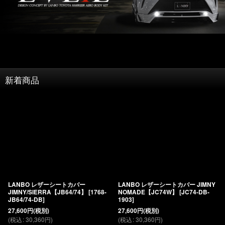
新着商品
LANBO レザーシートカバー
LANBO レザーシートカバー JIMNY
JIMNY/SIERRA【JB64/74】
[
1768-
NOMADE【JC74W】
[
JC74-DB-
JB64/74-DB
]
1903
]
27,600
円
(税別)
27,600
円
(税別)
(
税込
:
30,360
円
)
(
税込
:
30,360
円
)