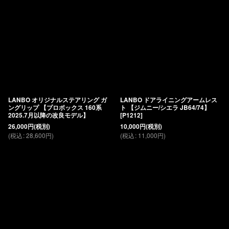
LANBO オリジナルステアリング ガ
LANBO ドアライニングアームレス
ングリップ 【プロボックス 160系
ト 【ジムニー/シエラ JB64/74】
2025.7月以降の改良モデル】
[
P1212
]
26,000
円
(税別)
10,000
円
(税別)
(
税込
:
28,600
円
)
(
税込
:
11,000
円
)