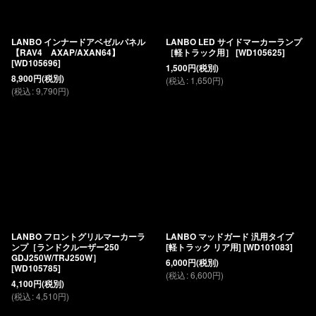
LANBO インナードアベゼルパネル
LANBO LED サイドマーカーランプ
【RAV4 AXAP/AXAN64】
［軽トラック用］
[
WD105625
]
[
WD105696
]
1,500
円
(税別)
8,900
円
(税別)
(
税込
:
1,650
円
)
(
税込
:
9,790
円
)
LANBO フロントグリルマーカーラ
LANBO マッドガード 汎用タイプ
ンプ［ランドクルーザー250
[軽トラック リア用]
[
WD101083
]
GDJ250W/TRJ250W］
6,000
円
(税別)
[
WD105785
]
(
税込
:
6,600
円
)
4,100
円
(税別)
(
税込
:
4,510
円
)