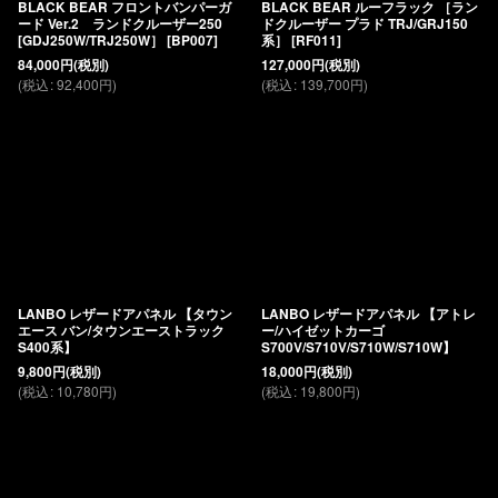
BLACK BEAR フロントバンパーガ
BLACK BEAR ルーフラック ［ラン
ード Ver.2 ランドクルーザー250
ドクルーザー プラド TRJ/GRJ150
[GDJ250W/TRJ250W］
[
BP007
]
系］
[
RF011
]
84,000
円
(税別)
127,000
円
(税別)
(
税込
:
92,400
円
)
(
税込
:
139,700
円
)
LANBO レザードアパネル 【タウン
LANBO レザードアパネル 【アトレ
エース バン/タウンエーストラック
ー/ハイゼットカーゴ
S400系】
S700V/S710V/S710W/S710W】
9,800
円
(税別)
18,000
円
(税別)
(
税込
:
10,780
円
)
(
税込
:
19,800
円
)