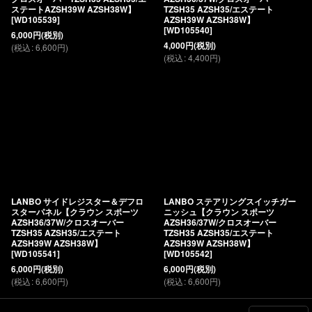
ステートAZSH39W AZSH38W】
TZSH35 AZSH35/エステート
[
WD105539
]
AZSH39W AZSH38W】
[
WD105540
]
6,000
円
(税別)
4,000
円
(税別)
(
税込
:
6,600
円
)
(
税込
:
4,400
円
)
LANBO サイドレジスター＆デフロ
LANBO ステアリングスイッチガー
スターパネル【クラウン スポーツ
ニッシュ【クラウン スポーツ
AZSH36/37W/クロスオーバー
AZSH36/37W/クロスオーバー
TZSH35 AZSH35/エステート
TZSH35 AZSH35/エステート
AZSH39W AZSH38W】
AZSH39W AZSH38W】
[
WD105541
]
[
WD105542
]
6,000
円
(税別)
6,000
円
(税別)
(
税込
:
6,600
円
)
(
税込
:
6,600
円
)