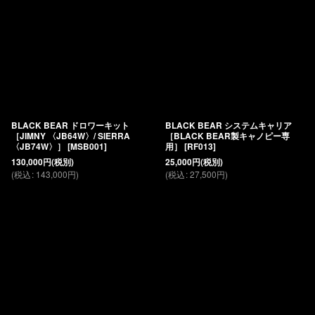
BLACK BEAR ドロワーキット
BLACK BEAR システムキャリア
［JIMNY 〈JB64W〉/ SIERRA
［BLACK BEAR製キャノピー専
〈JB74W〉］
[
MSB001
]
用］
[
RF013
]
130,000
円
(税別)
25,000
円
(税別)
(
税込
:
143,000
円
)
(
税込
:
27,500
円
)