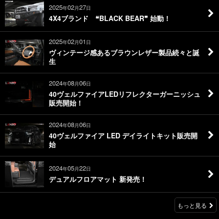
2025
02
27
年
月
日
4X4ブランド ❝BLACK BEAR❞ 始動！
2025
02
01
年
月
日
ヴィンテージ感あるブラウンレザー製品続々と誕
生
2024
08
06
年
月
日
40ヴェルファイアLEDリフレクターガーニッシュ
販売開始！
2024
08
06
年
月
日
40ヴェルファイア LED デイライトキット販売開
始
2024
05
22
年
月
日
デュアルフロアマット 新発売！
もっと見る