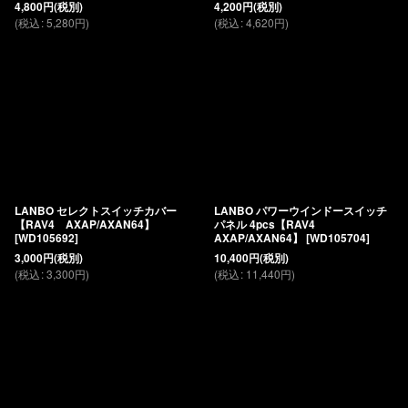
4,800
円
(税別)
4,200
円
(税別)
(
税込
:
5,280
円
)
(
税込
:
4,620
円
)
LANBO セレクトスイッチカバー
LANBO パワーウインドースイッチ
【RAV4 AXAP/AXAN64】
パネル 4pcs【RAV4
[
WD105692
]
AXAP/AXAN64】
[
WD105704
]
3,000
円
(税別)
10,400
円
(税別)
(
税込
:
3,300
円
)
(
税込
:
11,440
円
)