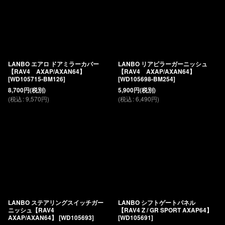
LANBO エアロ ドアミラーカバー
LANBO リアピラーガーニッシュ
【RAV4 AXAP/AXAN64】
【RAV4 AXAP/AXAN64】
[
WD105715-BM126
]
[
WD105698-BM254
]
8,700
円
(税別)
5,900
円
(税別)
(
税込
:
9,570
円
)
(
税込
:
6,490
円
)
LANBO ステアリングスイッチガー
LANBO シフトゲートパネル
ニッシュ【RAV4
【RAV4 Z / GR SPORT AXAP64】
AXAP/AXAN64】
[
WD105693
]
[
WD105691
]