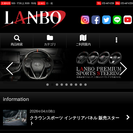
営業時間
9:00 - 17:30 (土10:00 - 15:00)
定休日
日・祝
TEL
072-447-6728
FAX
072-447-6729
商品検索
カテゴリ
ご利用案内
information
2026
04
08
年
月
日
クラウンスポーツ インテリアパネル 販売スター
ト