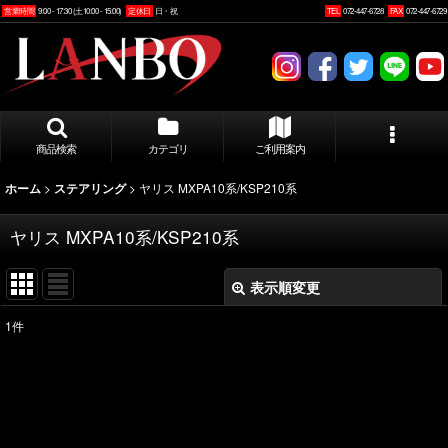
営業時間
9:00 - 17:30 (土10:00 - 15:00)
定休日
日・祝
TEL
072-447-6728
FAX
072-447-6729
商品検索
カテゴリ
ご利用案内
>
>
ヤリス MXPA10系/KSP210系
ホーム
ステアリング
ヤリス MXPA10系/KSP210系
表示順変更
閉じる
1
件
表示数
:
並び順
: