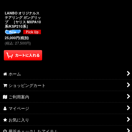
絞り込む
LANBO オリジナルス
テアリング ガングリッ
プ ［ヤリス MXPA10
系/KSP210系］
25,000
円
(税別)
(
税込
:
27,500
円
)
ホーム
ショッピングカート
ご利用案内
マイページ
お気に入り
最近チェックしたアイテム