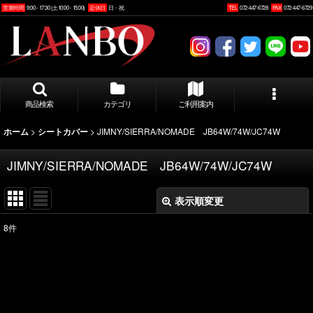
営業時間
9:00 - 17:30 (土10:00 - 15:00)
定休日
日・祝
TEL
072-447-6728
FAX
072-447-6729
商品検索
カテゴリ
ご利用案内
>
>
JIMNY/SIERRA/NOMADE JB64W/74W/JC74W
ホーム
シートカバー
JIMNY/SIERRA/NOMADE JB64W/74W/JC74W
表示順変更
閉じる
8
件
表示数
:
並び順
: