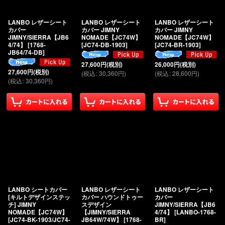
絞り込む
LANBO レザーシート
LANBO レザーシート
LANBO レザーシート
カバー
カバー JIMNY
カバー JIMNY
JIMNY/SIERRA【JB6
NOMADE【JC74W】
NOMADE【JC74W】
4/74】
[
1768-
[
JC74-DB-1903
]
[
JC74-BR-1903
]
JB64/74-DB
]
27,600
円
(税別)
26,000
円
(税別)
27,600
円
(税別)
(
税込
:
30,360
円
)
(
税込
:
28,600
円
)
(
税込
:
30,360
円
)
LANBO シートカバー
LANBO レザーシート
LANBO レザーシート
[キルトデザインステッ
カバー ハウンドトゥー
カバー
チ] JIMNY
スデザイン
JIMNY/SIERRA【JB6
NOMADE【JC74W】
【JIMNY/SIERRA
4/74】
[
LANBO-1768-
[
JC74-BK-1903/JC74-
JB64W/74W】
[
1768-
BR
]