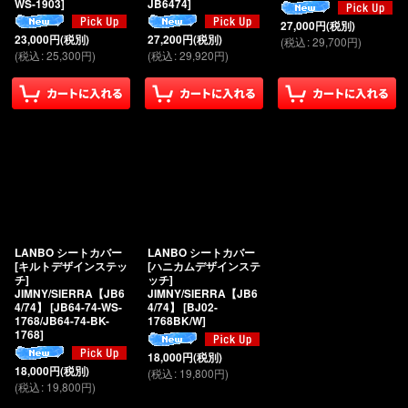
WS-1903
]
JB6474
]
27,000
円
(税別)
23,000
円
(税別)
27,200
円
(税別)
(
税込
:
29,700
円
)
(
税込
:
25,300
円
)
(
税込
:
29,920
円
)
LANBO シートカバー
LANBO シートカバー
[キルトデザインステッ
[ハニカムデザインステ
チ]
ッチ]
JIMNY/SIERRA【JB6
JIMNY/SIERRA【JB6
4/74】
[
JB64-74-WS-
4/74】
[
BJ02-
1768/JB64-74-BK-
1768BK/W
]
1768
]
18,000
円
(税別)
18,000
円
(税別)
(
税込
:
19,800
円
)
(
税込
:
19,800
円
)