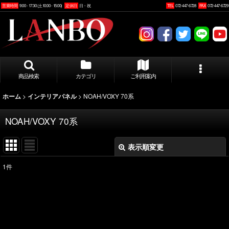
営業時間
9:00 - 17:30 (土10:00 - 15:00)
定休日
日・祝
TEL
072-447-6728
FAX
072-447-6729
商品検索
カテゴリ
ご利用案内
>
>
NOAH/VOXY 70系
ホーム
インテリアパネル
NOAH/VOXY 70系
表示順変更
閉じる
1
件
表示数
:
並び順
: