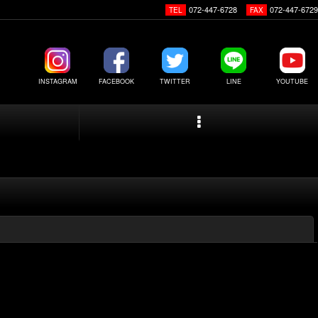
072-447-6728
072-447-6729
TEL
FAX
INSTAGRAM
FACEBOOK
TWITTER
LINE
YOUTUBE
閉じる