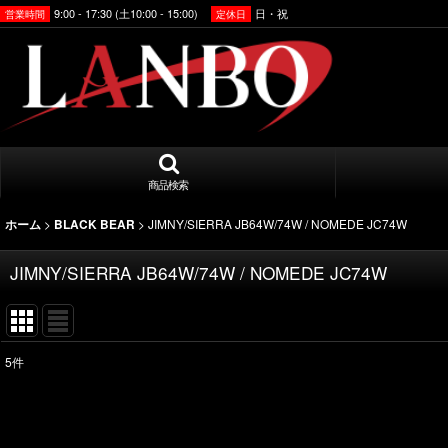
9:00 - 17:30 (土10:00 - 15:00)
日・祝
営業時間
定休日
商品検索
>
>
JIMNY/SIERRA JB64W/74W / NOMEDE JC74W
ホーム
BLACK BEAR
JIMNY/SIERRA JB64W/74W / NOMEDE JC74W
5
件
表示数
:
並び順
: