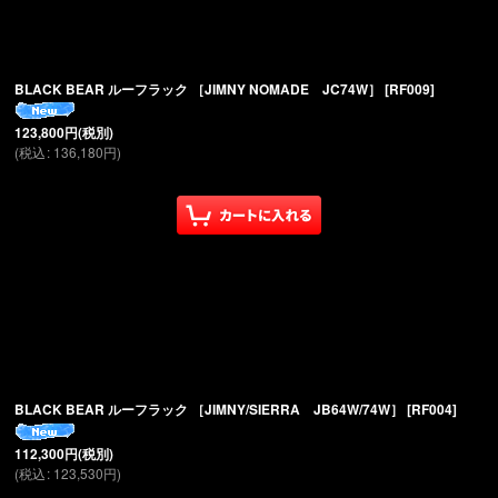
絞り込む
BLACK BEAR ルーフラック ［JIMNY NOMADE JC74W］
[
RF009
]
123,800
円
(税別)
(
税込
:
136,180
円
)
BLACK BEAR ルーフラック ［JIMNY/SIERRA JB64W/74W］
[
RF004
]
112,300
円
(税別)
(
税込
:
123,530
円
)