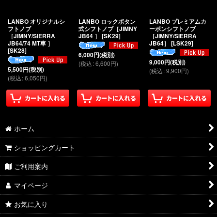
絞り込む
LANBO オリジナルシ
LANBO ロックボタン
LANBO プレミアムカ
フトノブ
式シフトノブ［JIMNY
ーボンシフトノブ
［JIMNY/SIERRA
JB64 ］
[
SK29
]
［JIMNY/SIERRA
JB64/74 MT車 ］
JB64］
[
LSK29
]
[
SK28
]
6,000
円
(税別)
9,000
円
(税別)
(
税込
:
6,600
円
)
5,500
円
(税別)
(
税込
:
9,900
円
)
(
税込
:
6,050
円
)
ホーム
ショッピングカート
ご利用案内
マイページ
お気に入り