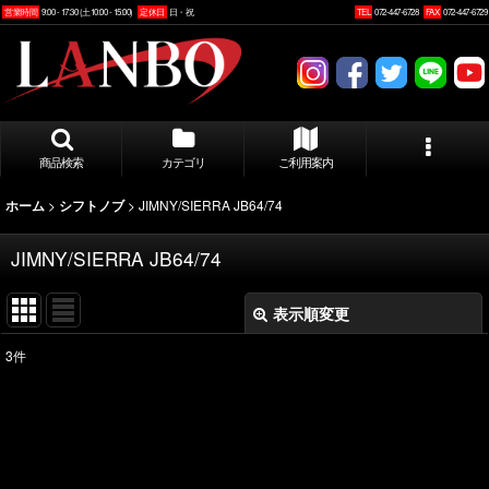
営業時間
9:00 - 17:30 (土10:00 - 15:00)
定休日
日・祝
TEL
072-447-6728
FAX
072-447-6729
商品検索
カテゴリ
ご利用案内
>
>
JIMNY/SIERRA JB64/74
ホーム
シフトノブ
JIMNY/SIERRA JB64/74
表示順変更
閉じる
3
件
表示数
:
並び順
: