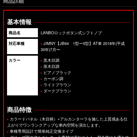
商品詳細
基本情報
商品名
LANBOロックボタン式シフトノブ
対応車種
JIMNY【JB64 1型ー5型】AT車 2018年(平成
30年)7月〜
カラー
黒木目調
茶木目調
ピアノブラック
カーボン調
ライトブラウン
ダークブラウン
商品特徴
カラードパネル（木目柄）×アルカンターラを施した上質感ある仕
上がりでワンランクアップな車内空間を演出します。
車種専用設計で簡単純正交換タイプ