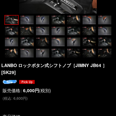
LANBO ロックボタン式シフトノブ［JIMNY JB64 ］
[
SK29
]
販売価格
:
(税別)
6,000
円
(
税込
:
6,600
円
)