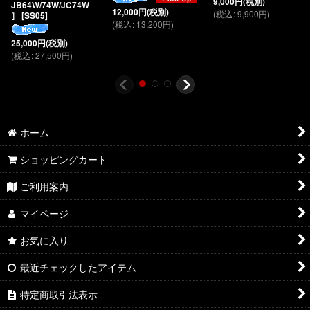
9,000
円
(税別)
JB64W/74W/JC74W
12,000
円
(税別)
(
税込
:
9,900
円
)
］
[
SS05
]
(
税込
:
13,200
円
)
25,000
円
(税別)
(
税込
:
27,500
円
)
ホーム
ショッピングカート
ご利用案内
マイページ
お気に入り
最近チェックしたアイテム
特定商取引法表示