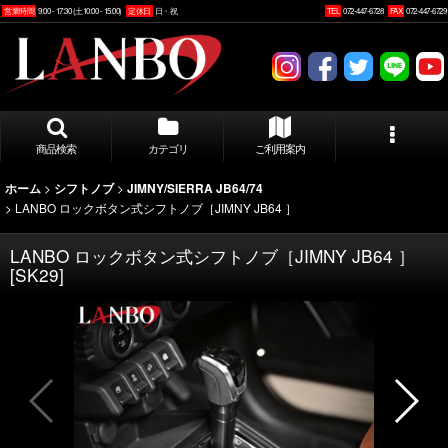
営業時間
9:00 - 17:30 (土10:00 - 15:00)
定休日
日・祝
TEL
072-447-6728
FAX
072-447-6729
商品検索
カテゴリ
ご利用案内
>
>
ホーム
シフトノブ
JIMNY/SIERRA JB64/74
>
LANBO ロックボタン式シフトノブ［JIMNY JB64 ］
LANBO ロックボタン式シフトノブ［JIMNY JB64 ］
[
SK29
]