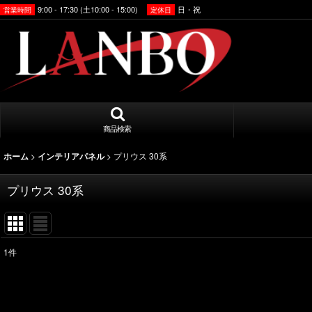
9:00 - 17:30 (土10:00 - 15:00)
日・祝
営業時間
定休日
商品検索
>
>
プリウス 30系
ホーム
インテリアパネル
プリウス 30系
1
件
表示数
:
並び順
: