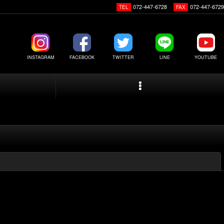
072-447-6728
072-447-6729
TEL
FAX
INSTAGRAM
FACEBOOK
TWITTER
LINE
YOUTUBE
閉じる