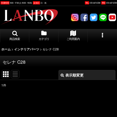
営業時間
9:00 - 17:30 (土10:00 - 15:00)
定休日
日・祝
TEL
072-447-6728
FAX
072-447-6729
商品検索
カテゴリ
ご利用案内
>
>
セレナ C28
ホーム
インテリアパーツ
セレナ C28
表示順変更
閉じる
1
件
表示数
:
並び順
: