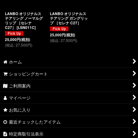
絞り込む
LANBO オリジナルス
LANBO オリジナルス
テアリング ノーマルグ
テアリング ガングリッ
リップ ［セレナ
プ ［セレナ C27］
C27］
[
LSN011C
]
25,000
円
(税別)
25,000
円
(税別)
(
税込
:
27,500
円
)
(
税込
:
27,500
円
)
ホーム
ショッピングカート
ご利用案内
マイページ
お気に入り
最近チェックしたアイテム
特定商取引法表示