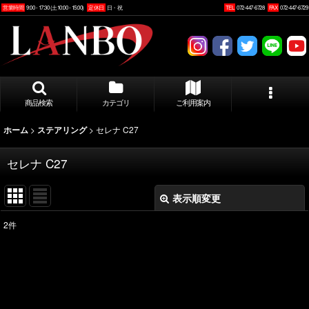
営業時間
9:00 - 17:30 (土10:00 - 15:00)
定休日
日・祝
TEL
072-447-6728
FAX
072-447-6729
商品検索
カテゴリ
ご利用案内
>
>
セレナ C27
ホーム
ステアリング
セレナ C27
表示順変更
閉じる
2
件
表示数
:
並び順
: