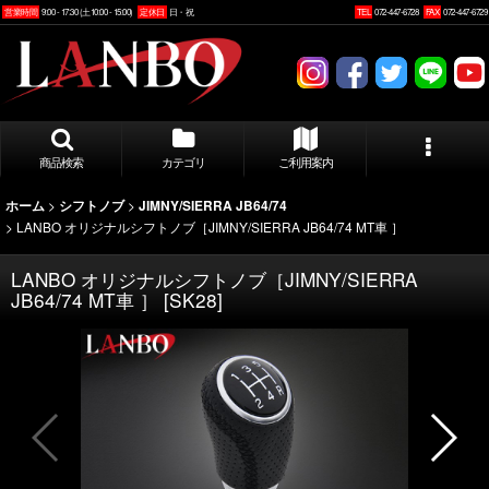
営業時間
9:00 - 17:30 (土10:00 - 15:00)
定休日
日・祝
TEL
072-447-6728
FAX
072-447-6729
商品検索
カテゴリ
ご利用案内
>
>
ホーム
シフトノブ
JIMNY/SIERRA JB64/74
>
LANBO オリジナルシフトノブ［JIMNY/SIERRA JB64/74 MT車 ］
LANBO オリジナルシフトノブ［JIMNY/SIERRA
JB64/74 MT車 ］
[
SK28
]