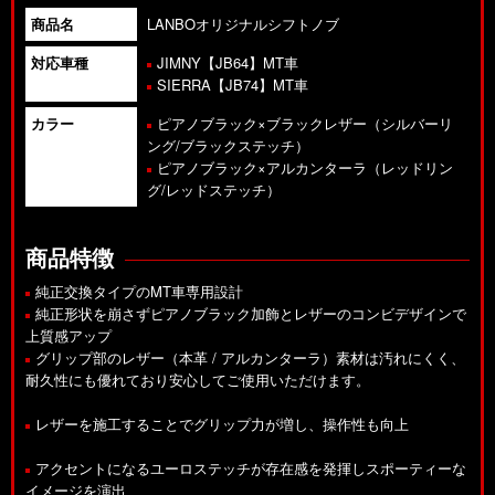
商品名
LANBOオリジナルシフトノブ
対応車種
JIMNY【JB64】MT車
SIERRA【JB74】MT車
カラー
ピアノブラック×ブラックレザー（シルバーリ
ング/ブラックステッチ）
ピアノブラック×アルカンターラ（レッドリン
グ/レッドステッチ）
商品特徴
純正交換タイプのMT車専用設計
純正形状を崩さずピアノブラック加飾とレザーのコンビデザインで
上質感アップ
グリップ部のレザー（本革 / アルカンターラ）素材は汚れにくく、
耐久性にも優れており安心してご使用いただけます。
レザーを施工することでグリップ力が増し、操作性も向上
アクセントになるユーロステッチが存在感を発揮しスポーティーな
イメージを演出