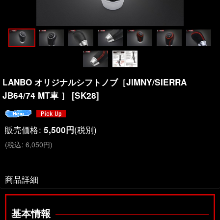
LANBO オリジナルシフトノブ［JIMNY/SIERRA
JB64/74 MT車 ］
[
SK28
]
販売価格
:
(税別)
5,500
円
(
税込
:
6,050
円
)
商品詳細
基本情報