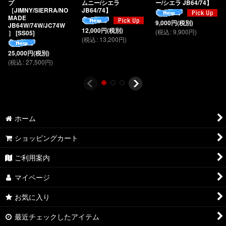
プ
ムニー/シエラ
ー/シエラ JB64/74】
［JIMNY/SIERRA/NO
JB64/74】
MADE
9,000
円
(税別)
JB64W/74W/JC74W
12,000
円
(税別)
(
税込
:
9,900
円
)
］
[
SS05
]
(
税込
:
13,200
円
)
25,000
円
(税別)
(
税込
:
27,500
円
)
ホーム
ショッピングカート
ご利用案内
マイページ
お気に入り
最近チェックしたアイテム