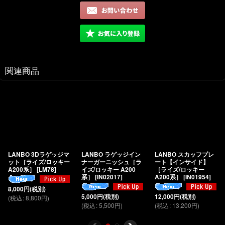
関連商品
LANBO 3Dラゲッジマ
LANBO ラゲッジイン
LANBO スカッフプレ
ット［ライズ/ロッキー
ナーガーニッシュ［ラ
ート【インサイド】
A200系］
[
LM78
]
イズ/ロッキー A200
［ライズ/ロッキー
系］
[
IN02017
]
A200系］
[
IN01954
]
8,000
円
(税別)
5,000
円
(税別)
12,000
円
(税別)
(
税込
:
8,800
円
)
(
税込
:
5,500
円
)
(
税込
:
13,200
円
)