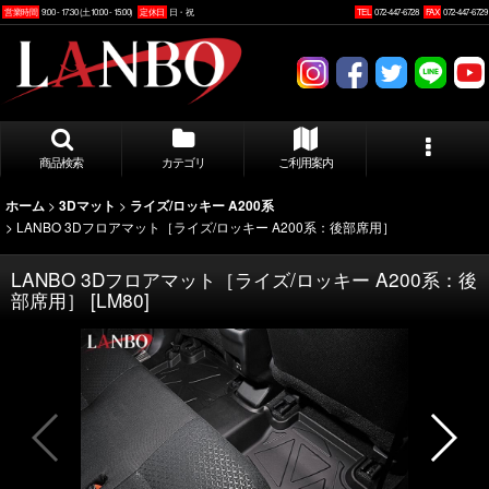
営業時間
9:00 - 17:30 (土10:00 - 15:00)
定休日
日・祝
TEL
072-447-6728
FAX
072-447-6729
商品検索
カテゴリ
ご利用案内
>
>
ホーム
3Dマット
ライズ/ロッキー A200系
>
LANBO 3Dフロアマット［ライズ/ロッキー A200系：後部席用］
LANBO 3Dフロアマット［ライズ/ロッキー A200系：後
部席用］
[
LM80
]