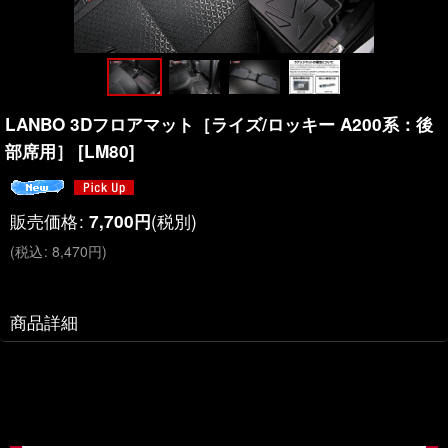
LANBO 3Dフロアマット［ライズ/ロッキー A200系：後
部席用］
[
LM80
]
販売価格
:
(税別)
7,700
円
(
税込
:
8,470
円
)
商品詳細