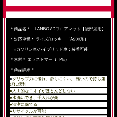
＊商品名＊ LANBO 3Dフロアマット【後部席用】
＊対応車種＊
ライズ/ロッキー
［A200系］
※ガソリン車/ハイブリッド車：装着可能
＊素材＊
エラストマー（TPE）
＊商品詳細＊
●
グリップ力に優れ、滑りにくい。
軽いので持ち運
びに便利
●人工的なニオイがほとんどしない
●水洗いでき、手入れが楽
●清潔に保てる
●リサイクルが可能