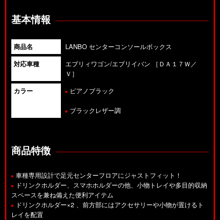
基本情報
商品名
LANBO センターコンソールボックス
対応車種
エブリィワゴン/エブリイバン ［ＤＡ１７Ｗ／
Ｖ］
カラー
ピアノブラック
ブラックレザー調
商品特徴
車種専用設計で足元センターフロアにジャストフィット！
ドリンクホルダー、スマホホルダーの他、小物トレイや多目的収納
スペースを兼ね備えた便利アイテム
ドリンクホルダー×2 、前方部にはアクセサリーや小物が置けるト
レイを配置