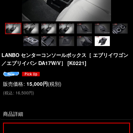
LANBO センターコンソールボックス［ エブリイワゴン
／エブリイバン DA17W/V］
[
K0221
]
販売価格
:
(税別)
15,000
円
(
税込
:
16,500
円
)
商品詳細