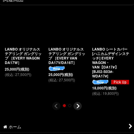
LANBO オリジナルス
LANBO オリジナルス
LANBO シートカバー
テアリング ガングリッ
テアリング ガングリッ
[ハニカムデザインステ
プ ［EVERY WAGON
プ ［EVERY VAN
ッチ] EVERY
DA17W］
DA17V/DA16T］
WAGON・
VAN【DA17#】
25,000
円
(税別)
[
BJ02-S03#-
(
税込
:
27,500
円
)
25,000
円
(税別)
WDA17#
]
(
税込
:
27,500
円
)
18,000
円
(税別)
(
税込
:
19,800
円
)
ホーム