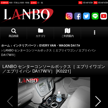
営業時間
9:00 - 17:30 (土10:00 - 15:00)
定休日
日・祝
TEL
072-447-6728
FAX
072-447-6729
商品検索
カテゴリ
ご利用案内
>
>
ホーム
インテリアパーツ
EVERY VAN・WAGON DA17#
>
LANBO センターコンソールボックス［ エブリイワゴン／エブリイバン
DA17W/V］
LANBO センターコンソールボックス［ エブリイワゴン
／エブリイバン DA17W/V］
[
K0221
]