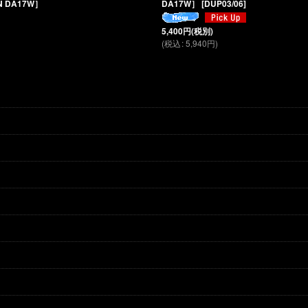
N DA17W］
DA17W］
[
DUP03/06
]
5,400
円
(税別)
(
税込
:
5,940
円
)