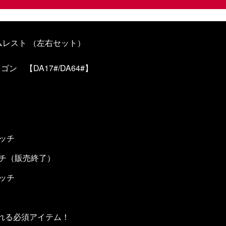
ムレスト （左右セット）
ン 【DA17#/DA64#】
ッチ
ッチ（販売終了）
ッチ
れる必須アイテム！