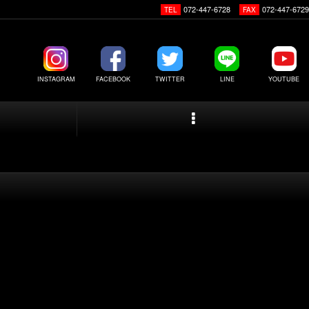
072-447-6728
072-447-6729
TEL
FAX
INSTAGRAM
FACEBOOK
TWITTER
LINE
YOUTUBE