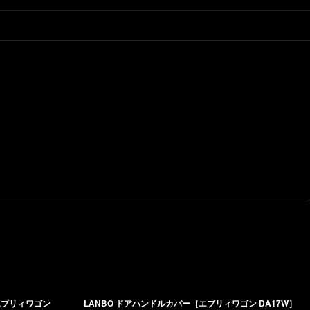
エブリィワゴン
LANBO ドアハンドルカバー［エブリィワゴン DA17W］