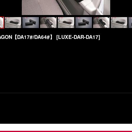
GON【DA17#/DA64#】
[
LUXE-DAR-DA17
]