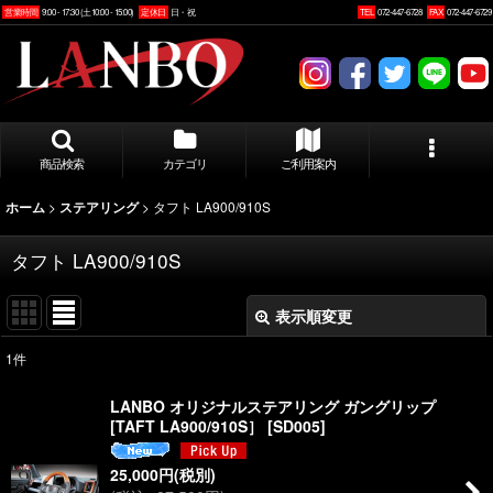
営業時間
9:00 - 17:30 (土10:00 - 15:00)
定休日
日・祝
TEL
072-447-6728
FAX
072-447-6729
商品検索
カテゴリ
ご利用案内
>
>
タフト LA900/910S
ホーム
ステアリング
タフト LA900/910S
表示順変更
閉じる
1
件
表示数
:
LANBO オリジナルステアリング ガングリップ
[TAFT LA900/910S］
[
SD005
]
並び順
:
25,000
円
(税別)