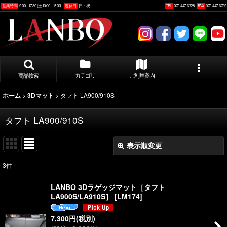
営業時間
9:00 - 17:30 (土10:00 - 15:00)
定休日
日・祝
TEL
072-447-6728
FAX
072-447-6729
商品検索
カテゴリ
ご利用案内
>
>
タフト LA900/910S
ホーム
3Dマット
タフト LA900/910S
表示順変更
閉じる
3
件
表示数
:
LANBO 3Dラゲッジマット［タフト
LA900S/LA910S］
[
LM174
]
並び順
:
7,300
円
(税別)