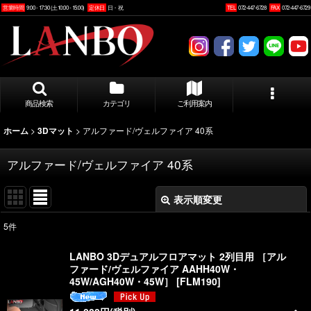
営業時間
9:00 - 17:30 (土10:00 - 15:00)
定休日
日・祝
TEL
072-447-6728
FAX
072-447-6729
商品検索
カテゴリ
ご利用案内
>
>
アルファード/ヴェルファイア 40系
ホーム
3Dマット
アルファード/ヴェルファイア 40系
表示順変更
閉じる
5
件
表示数
:
LANBO 3Dデュアルフロアマット 2列目用 ［アル
ファード/ヴェルファイア AAHH40W・
並び順
:
45W/AGH40W・45W］
[
FLM190
]