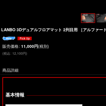
LANBO 3Dデュアルフロアマット 2列目用 ［アルファード/
販売価格
:
(税別)
11,000
円
(
税込
:
12,100
円
)
商品詳細
基本情報