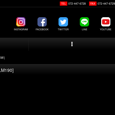
072-447-6728
072-447-6729
TEL
FAX
INSTAGRAM
FACEBOOK
TWITTER
LINE
YOUTUBE
5W］
LM190
]