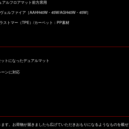
Dデュアルフロアマット前方席用
ヴェルファイア［AAHH40W・45W/AGH40W・45W］
ラストマー（TPE）/カーペット：PP素材
セットになったデュアルマット
シーンに対応
きます。お荷物が届きましたら広げていただきおもりになるようなものを載せ