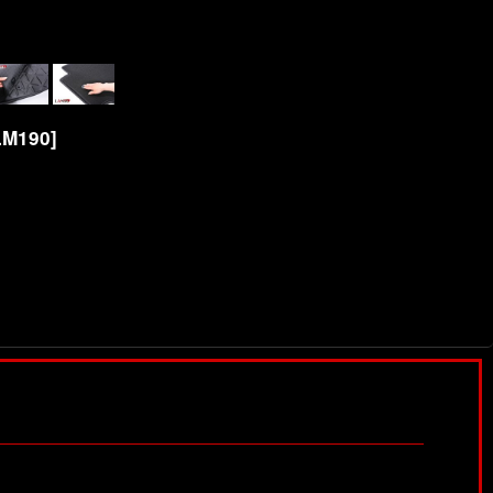
LM190
]