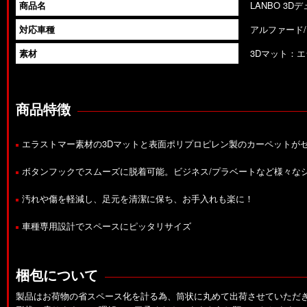
商品名
LANBO 3
対応車種
アルファード/
素材
3Dマット：エ
商品特徴
エラストマー素材の3Dマットと表面ポリプロピレン製のカーペットが
ボタンフックでスムーズに脱着可能。ビジネス/プラベートなど様々な
汚れや傷を軽減し、足元を清潔に保ち、お手入れも楽に！
車種専用設計でスペースにピッタリサイズ
梱包について
製品はお荷物の省スペース化を計る為、筒状に丸めて出荷させていただ