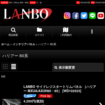
営業時間
9:00 - 17:30 (土10:00 - 15:00)
定休日
日・祝
TEL
072-447-6728
FAX
072-447-6729
商品検索
カテゴリ
ご利用案内
>
>
ハリアー 80系
ホーム
インテリアパネル
ハリアー 80系
表示順変更
閉じる
9
件
表示数
:
LANBO サイドレジスタートリムパネル ［ハリア
ー MXUA/AXUH80・85］
[
WD102523
]
並び順
:
4,200
円
(税別)