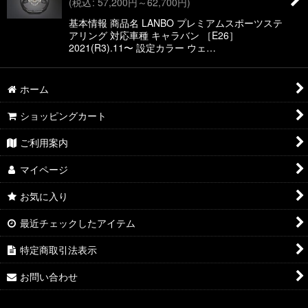
(
税込
:
57,200
円
～62,700
円
)
絞り込む
基本情報 商品名 LANBO プレミアムスポーツステ
アリング 対応車種 キャラバン ［E26］
2021(R3).11〜 設定カラー ウェ…
ホーム
ショッピングカート
ご利用案内
マイページ
お気に入り
最近チェックしたアイテム
特定商取引法表示
お問い合わせ