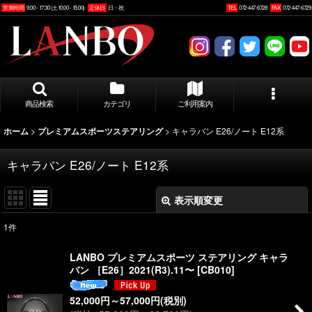
営業時間
9:00 - 17:30 (土10:00 - 15:00)
定休日
日・祝
TEL
072-447-6728
FAX
072-447-6729
商品検索
カテゴリ
ご利用案内
>
>
キャラバン E26/ノート E12系
ホーム
プレミアムスポーツステアリング
キャラバン E26/ノート E12系
表示順変更
閉じる
1
件
表示数
:
LANBO プレミアムスポーツ ステアリング キャラ
バン ［E26］2021(R3).11〜
[
CB010
]
並び順
:
52,000
円
～57,000
円
(税別)