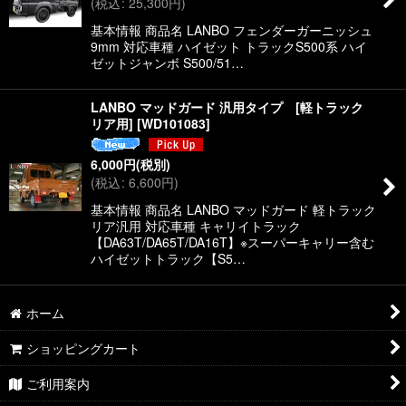
(
税込
:
25,300
円
)
絞り込む
基本情報 商品名 LANBO フェンダーガーニッシュ
9mm 対応車種 ハイゼット トラックS500系 ハイ
ゼットジャンボ S500/51…
LANBO マッドガード 汎用タイプ [軽トラック
リア用]
[
WD101083
]
6,000
円
(税別)
(
税込
:
6,600
円
)
基本情報 商品名 LANBO マッドガード 軽トラック
リア汎用 対応車種 キャリイトラック
【DA63T/DA65T/DA16T】※スーパーキャリー含む
ハイゼットトラック【S5…
ホーム
ショッピングカート
ご利用案内