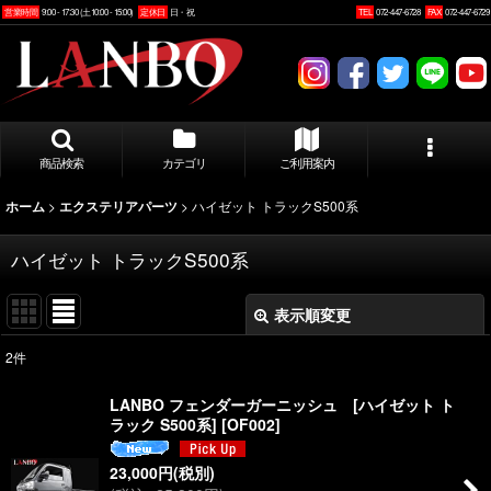
営業時間
9:00 - 17:30 (土10:00 - 15:00)
定休日
日・祝
TEL
072-447-6728
FAX
072-447-6729
商品検索
カテゴリ
ご利用案内
>
>
ハイゼット トラックS500系
ホーム
エクステリアパーツ
ハイゼット トラックS500系
表示順変更
閉じる
2
件
表示数
:
LANBO フェンダーガーニッシュ [ハイゼット ト
ラック S500系]
[
OF002
]
並び順
:
23,000
円
(税別)