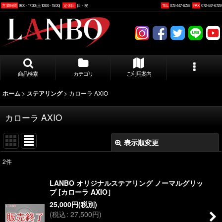
営業時間
9:00 - 17:30 (土10:00 - 15:00)
定休日
日・祝
TEL
072-447-6728
FAX
072-447-6729
商品検索
カテゴリ
ご利用案内
>
>
カローラ AXIO
ホーム
ステアリング
カローラ AXIO
表示順変更
閉じる
2
件
表示数
:
LANBO オリジナルステアリング ノーマルグリッ
プ [カローラ AXIO］
並び順
:
25,000
円
(税別)
(
税込
:
27,500
円
)