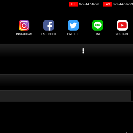
072-447-6728
072-447-6729
TEL
FAX
INSTAGRAM
FACEBOOK
TWITTER
LINE
YOUTUBE
閉じる