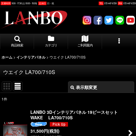
営業時間
9:00 - 17:30 (土10:00 - 15:00)
定休日
日・祝
TEL
072-447-6728
FAX
072-447-6729
商品検索
カテゴリ
ご利用案内
>
>
ウエイク LA700/710S
ホーム
インテリアパネル
ウエイク LA700/710S
表示順変更
閉じる
1
件
表示数
:
LANBO 3Dインテリアパネル 19ピースセット
WAKE LA700/710S
並び順
:
31,500
円
(税別)