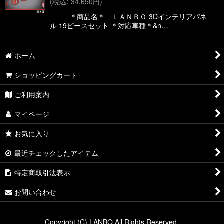
(
税込
:
34,650
円
)
絞り込む
＊商品名＊ ＬＡＮＢＯ 3Dインテリアパネ
ル 19ピースセット ＊対応車種＊&n…
ホーム
ショッピングカート
ご利用案内
マイページ
お気に入り
最近チェックしたアイテム
特定商取引法表示
お問い合わせ
Copyright (C) LANBO All Rights Reserved.