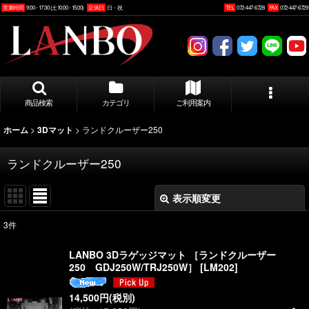
営業時間
9:00 - 17:30 (土10:00 - 15:00)
定休日
日・祝
TEL
072-447-6728
FAX
072-447-6729
商品検索
カテゴリ
ご利用案内
>
>
ランドクルーザー250
ホーム
3Dマット
ランドクルーザー250
表示順変更
閉じる
3
件
表示数
:
LANBO 3Dラゲッジマット ［ランドクルーザー
250 GDJ250W/TRJ250W］
[
LM202
]
並び順
:
14,500
円
(税別)