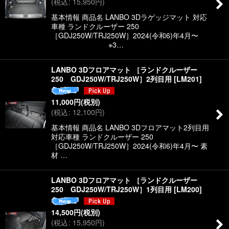
(
税込
:
15,950
円
)
絞り込む
基本情報 商品名 LANBO 3Dラゲッジマット 対応
車種 ランドクルーザー 250
［GDJ250W/TRJ250W］2024(令和6)年4月〜
※3…
LANBO 3Dフロアマット ［ランドクルーザー
250 GDJ250W/TRJ250W］2列目用
[
LM201
]
11,000
円
(税別)
(
税込
:
12,100
円
)
基本情報 商品名 LANBO 3Dフロアマット2列目用
対応車種 ランドクルーザー 250
［GDJ250W/TRJ250W］2024(令和6)年4月〜 素
材 …
LANBO 3Dフロアマット ［ランドクルーザー
250 GDJ250W/TRJ250W］1列目用
[
LM200
]
14,500
円
(税別)
(
税込
:
15,950
円
)