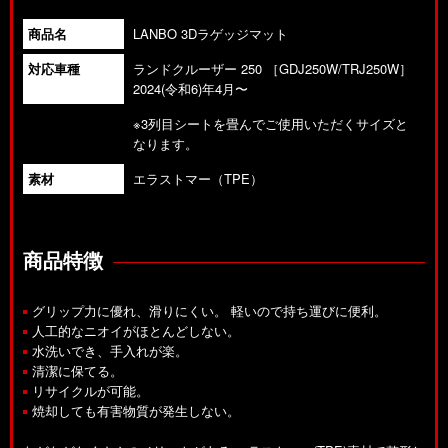
商品名
LANBO 3Dラゲッジマット
対応車種
ランドクルーザー 250 ［GDJ250W/TRJ250W］
2024(令和6)年4月〜
※3列目シートを畳んでご使用いただくサイズと
なります。
素材
エラストマー（TPE）
商品特徴
グリップ力に優れ、滑りにくい。 軽いので持ち運びに便利。
人工的なニオイがほとんどしない。
水洗いでき、手入れが楽。
清潔に保てる。
リサイクルが可能。
焼却しても有害物質が発生しない。