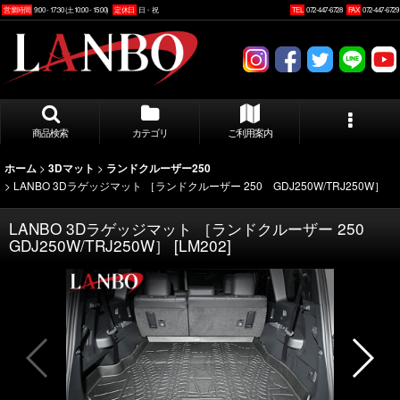
営業時間
9:00 - 17:30 (土10:00 - 15:00)
定休日
日・祝
TEL
072-447-6728
FAX
072-447-6729
商品検索
カテゴリ
ご利用案内
>
>
ホーム
3Dマット
ランドクルーザー250
>
LANBO 3Dラゲッジマット ［ランドクルーザー 250 GDJ250W/TRJ250W］
LANBO 3Dラゲッジマット ［ランドクルーザー 250
GDJ250W/TRJ250W］
[
LM202
]