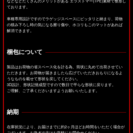
などなどたくさんのメリットがある エラストマー(TPE)素材で整形し
ております。
車種専用設計ですのでラゲッジスペースにピッタリと納まり、荷物
の積み下ろし時の気になる擦り傷や、ホコリもこのマットがあれば
解消できます。
梱包について
製品はお荷物の省スペース化を計る為、筒状に丸めて出荷させてい
ただきます。お荷物が届きましたら広げていただきおもりになるよ
うなものを載せて形状を戻してください。
3D設計、形状記憶成型ですので数日で平らな形状に戻ります。
ご理解、ご了承くださいますようお願いいたします。
納期
在庫状況により、お届けまでに約2ヶ月ほどお時間をいただく場合が
ございます。お急ぎの方はお気軽にお問合せください