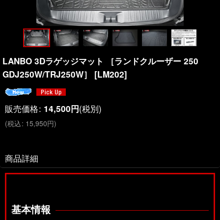
LANBO 3Dラゲッジマット ［ランドクルーザー 250
GDJ250W/TRJ250W］
[
LM202
]
販売価格
:
(税別)
14,500
円
(
税込
:
15,950
円
)
商品詳細
基本情報