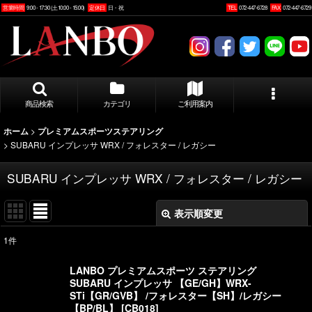
営業時間
9:00 - 17:30 (土10:00 - 15:00)
定休日
日・祝
TEL
072-447-6728
FAX
072-447-6729
商品検索
カテゴリ
ご利用案内
>
ホーム
プレミアムスポーツステアリング
>
SUBARU インプレッサ WRX / フォレスター / レガシー
SUBARU インプレッサ WRX / フォレスター / レガシー
表示順変更
閉じる
1
件
表示数
:
LANBO プレミアムスポーツ ステアリング
SUBARU インプレッサ 【GE/GH】WRX-
並び順
:
STi【GR/GVB】 /フォレスター【SH】/レガシー
【BP/BL】
[
CB018
]