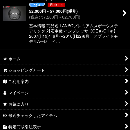
絞り込む
52,000
円
～57,000
円
(税別)
(
税込
:
57,200
円
～62,700
円
)
基本情報 商品名 LANBOプレミアムスポーツステ
アリング 対応車種 インプレッサ【GE＃/GH＃】
2007(H19)年6月〜2010(H22)6月 アプライドモ
デルA〜D イ…
ホーム
ショッピングカート
ご利用案内
マイページ
お気に入り
最近チェックしたアイテム
特定商取引法表示