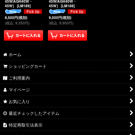
45W/AGH40W・
45W/AGH40W・
45W］
[
LM189
]
45W］
[
LM188
]
8,500
円
(税別)
9,000
円
(税別)
(
税込
:
9,350
円
)
(
税込
:
9,900
円
)
ホーム
ショッピングカート
ご利用案内
マイページ
お気に入り
最近チェックしたアイテム
特定商取引法表示