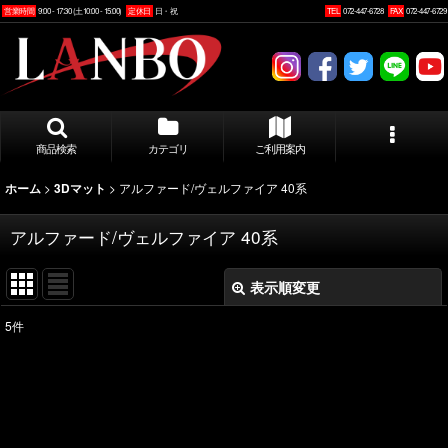
営業時間
9:00 - 17:30 (土10:00 - 15:00)
定休日
日・祝
TEL
072-447-6728
FAX
072-447-6729
商品検索
カテゴリ
ご利用案内
>
>
アルファード/ヴェルファイア 40系
ホーム
3Dマット
アルファード/ヴェルファイア 40系
表示順変更
閉じる
5
件
表示数
:
並び順
: