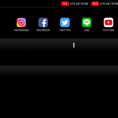
072-447-6728
072-447-6729
TEL
FAX
INSTAGRAM
FACEBOOK
TWITTER
LINE
YOUTUBE