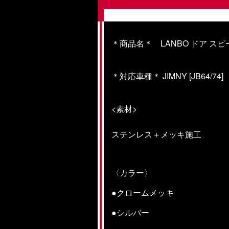
＊商品名＊ LANBO ドア ス
＊対応車種＊ JIMNY [JB64/74]
<素材>
ステンレス＋メッキ施工
〈カラー〉
●クロームメッキ
●シルバー