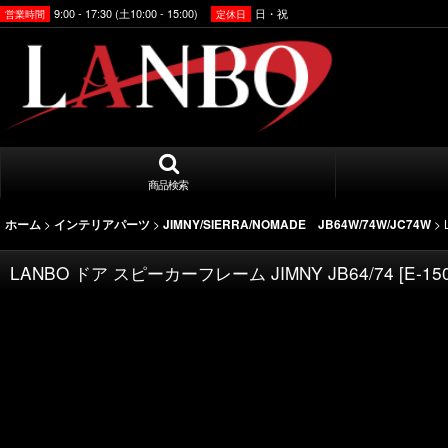
9:00 - 17:30 (土10:00 - 15:00)
日・祝
営業時間
定休日
商品検索
>
>
>
ホーム
インテリアパーツ
JIMNY/SIERRA/NOMADE JB64W/74W/JC74W
LANBO ドア スピーカーフレーム JIMNY JB64/74
[
E-15