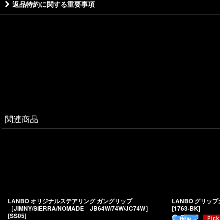
返品特約に関する重要事項
関連商品
LANBO オリジナルステアリング ガングリップ
LANBO グリップカ
［JIMNY/SIERRA/NOMADE JB64W/74W/JC74W］
[
1763-BK
]
[
SS05
]