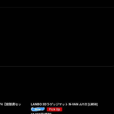
4/74【前部席セッ
LANBO 3Dラゲッジマット N-VAN JJ1/2
[
LM58
]