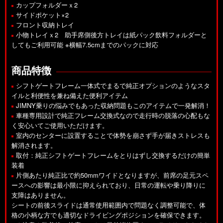
カップフォルダーｘ2
サイドポケット×2
フロント収納トレイ
小物トレイｘ2 助手席側後方トレイは紙パック飲料フォルダーと
してもご利用可能 ※横幅7.5cmまでのパックに対応
商品特徴
シフトゲートフレーム一体式でまるで純正オプションのようなスタ
イルと利便性を兼ね備えた便利アイテム
JIMNY乗りの悩みでもあった収納問題もこのアイテムで一発解消！
車種専用設計で純正フレーム交換式なので走行時の脱落の心配もな
く安心いてご使用いただけます。
室内のセンターに設置することで体勢を崩さず手が届きストレスも
解消されます。
取付：純正シフトゲートフレームをとりはずし交換するだけの簡単
装着
片側あたり純正比で約50mmワイドとなりますが、前席の足元スペ
ースへの影響は最小限に抑えられており、日常の運転や乗り降りに
支障はありません。
シートの前後スライドは通常使用範囲内で問題なく調整可能で、体
格の小柄な方でも適切なドライビングポジションを確保できます。