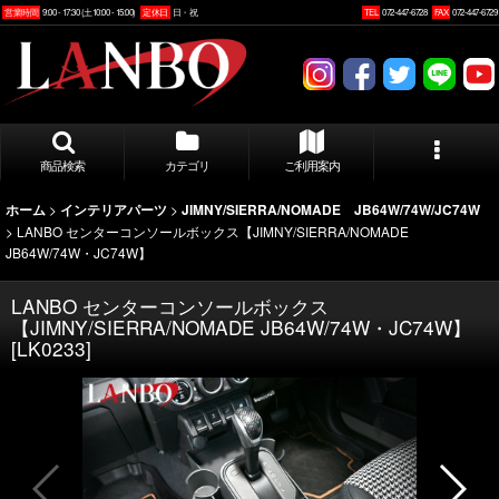
営業時間
9:00 - 17:30 (土10:00 - 15:00)
定休日
日・祝
TEL
072-447-6728
FAX
072-447-6729
商品検索
カテゴリ
ご利用案内
>
>
ホーム
インテリアパーツ
JIMNY/SIERRA/NOMADE JB64W/74W/JC74W
>
LANBO センターコンソールボックス【JIMNY/SIERRA/NOMADE
JB64W/74W・JC74W】
LANBO センターコンソールボックス
【JIMNY/SIERRA/NOMADE JB64W/74W・JC74W】
[
LK0233
]