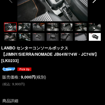
LANBO センターコンソールボックス
【JIMNY/SIERRA/NOMADE JB64W/74W・JC74W】
[
LK0233
]
販売価格
:
(税別)
9,000
円
(
税込
:
9,900
円
)
商品詳細