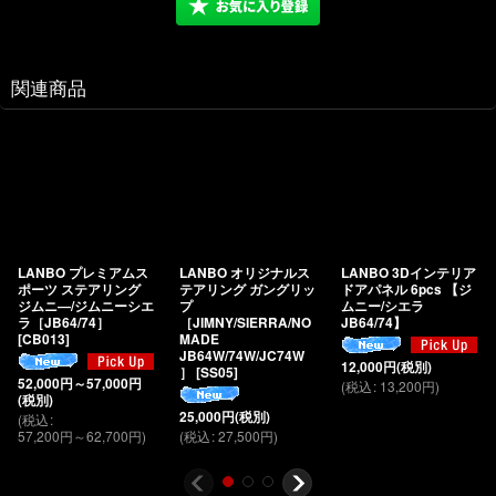
関連商品
LANBO プレミアムス
LANBO オリジナルス
LANBO 3Dインテリア
ポーツ ステアリング
テアリング ガングリッ
ドアパネル 6pcs 【ジ
ジムニ―/ジムニーシエ
プ
ムニー/シエラ
ラ［JB64/74］
［JIMNY/SIERRA/NO
JB64/74】
[
CB013
]
MADE
JB64W/74W/JC74W
12,000
円
(税別)
］
[
SS05
]
52,000
円
～57,000
円
(
税込
:
13,200
円
)
(税別)
25,000
円
(税別)
(
税込
:
57,200
円
～62,700
円
)
(
税込
:
27,500
円
)