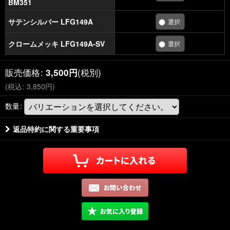
BM351
サテンシルバー LFG149A
クロームメッキ LFG149A-SV
販売価格
:
(税別)
3,500
円
(
税込
:
3,850
円
)
数量
:
返品特約に関する重要事項