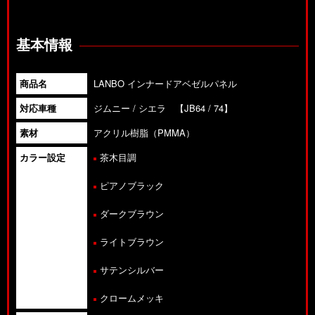
基本情報
商品名
LANBO インナードアベゼルパネル
対応車種
ジムニー / シエラ 【JB64 / 74】
素材
アクリル樹脂（PMMA）
カラー設定
茶木目調
ピアノブラック
ダークブラウン
ライトブラウン
サテンシルバー
クロームメッキ