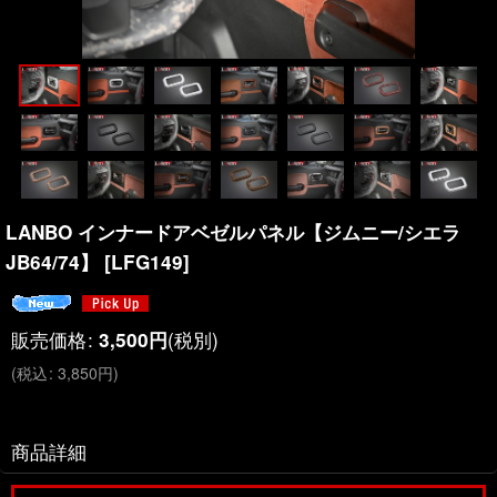
LANBO インナードアベゼルパネル【ジムニー/シエラ
JB64/74】
[
LFG149
]
販売価格
:
(税別)
3,500
円
(
税込
:
3,850
円
)
商品詳細