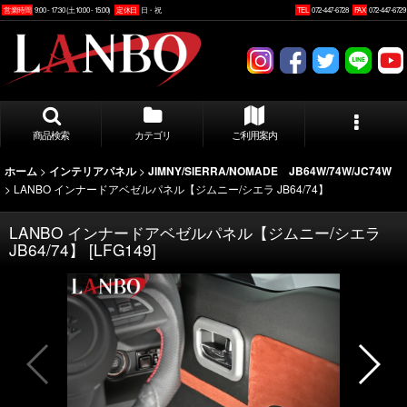
営業時間
9:00 - 17:30 (土10:00 - 15:00)
定休日
日・祝
TEL
072-447-6728
FAX
072-447-6729
商品検索
カテゴリ
ご利用案内
>
>
ホーム
インテリアパネル
JIMNY/SIERRA/NOMADE JB64W/74W/JC74W
>
LANBO インナードアベゼルパネル【ジムニー/シエラ JB64/74】
LANBO インナードアベゼルパネル【ジムニー/シエラ
JB64/74】
[
LFG149
]