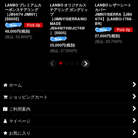
LANBO プレミアムカ
LANBO オリジナルス
LANBO レザーシート
ーボンステアリング
テアリング ガングリッ
カバー
［JB64/74 JIMNY］
プ
JIMNY/SIERRA【JB6
[
SS05E
]
［JIMNY/SIERRA/NO
4/74】
[
LANBO-1768-
MADE
BR
]
JB64W/74W/JC74W
48,000
円
(税別)
］
[
SS05
]
27,000
円
(税別)
(
税込
:
52,800
円
)
(
税込
:
29,700
円
)
25,000
円
(税別)
(
税込
:
27,500
円
)
ホーム
ショッピングカート
ご利用案内
マイページ
お気に入り