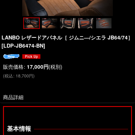
LANBO レザードアパネル［ ジムニ―/シエラ JB64/74］
[
LDP-JB6474-BN
]
販売価格
:
(税別)
17,000
円
(
税込
:
18,700
円
)
商品詳細
基本情報