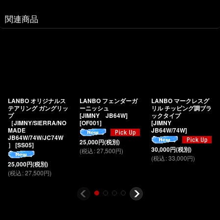
関連商品
LANBO オリジナルス
LANBO フェンダーガ
LANBO マークレスグ
テアリング ガングリッ
ーニッシュ
リル チッピング調ブラ
プ
[JIMNY JB64W]
ックタイプ
［JIMNY/SIERRA/NO
[
OF001
]
[JIMNY
MADE
JB64W/74W]
JB64W/74W/JC74W
25,000
円
(税別)
］
[
SS05
]
30,000
円
(税別)
(
税込
:
27,500
円
)
(
税込
:
33,000
円
)
25,000
円
(税別)
(
税込
:
27,500
円
)