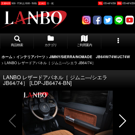
営業時間
9:00 - 17:30 (土10:00 - 15:00)
定休日
日・祝
TEL
072-447-6728
FAX
072-447-6729
商品検索
カテゴリ
ご利用案内
>
>
ホーム
インテリアパーツ
JIMNY/SIERRA/NOMADE JB64W/74W/JC74W
>
LANBO レザードアパネル［ ジムニ―/シエラ JB64/74］
LANBO レザードアパネル［ ジムニ―/シエラ
JB64/74］
[
LDP-JB6474-BN
]