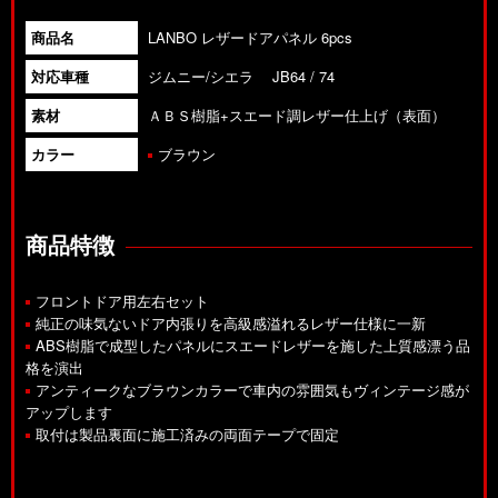
商品名
LANBO レザードアパネル 6pcs
対応車種
ジムニー/シエラ JB64 / 74
素材
ＡＢＳ樹脂+スエード調レザー仕上げ（表面）
カラー
ブラウン
商品特徴
フロントドア用左右セット
純正の味気ないドア内張りを高級感溢れるレザー仕様に一新
ABS樹脂で成型したパネルにスエードレザーを施した上質感漂う品
格を演出
アンティークなブラウンカラーで車内の雰囲気もヴィンテージ感が
アップします
取付は製品裏面に施工済みの両面テープで固定