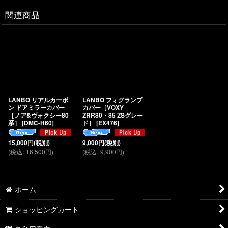
関連商品
LANBO リアルカーボ
LANBO フォグランプ
ン ドアミラーカバー
カバー［VOXY
［ノア&ヴォクシー80
ZRR80・85 ZSグレー
系］
[
DMC-H60
]
ド］
[
EX476
]
15,000
円
(税別)
9,000
円
(税別)
(
税込
:
16,500
円
)
(
税込
:
9,900
円
)
ホーム
ショッピングカート