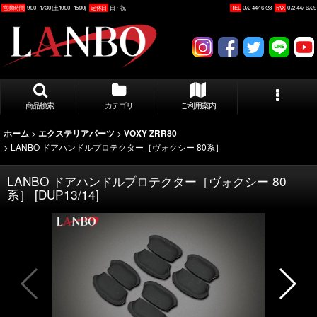
営業時間
9:00 - 17:30 (土10:00 - 15:00)
定休日
日・祝
TEL
072-447-6728
FAX
072-447-6729
商品検索
カテゴリ
ご利用案内
>
>
ホーム
エクステリアパーツ
VOXY ZRR80
>
LANBO ドアハンドルプロテクター［ヴォクシー 80系］
LANBO ドアハンドルプロテクター［ヴォクシー 80
系］
[
DUP13/14
]