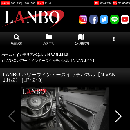
営業時間
9:00 - 17:30 (土10:00 - 15:00)
定休日
日・祝
TEL
072-447-6728
FAX
072-447-6729
商品検索
カテゴリ
ご利用案内
>
>
ホーム
インテリアパネル
N-VAN JJ1/2
>
LANBO パワーウインドースイッチパネル【N-VAN JJ1/2】
LANBO パワーウインドースイッチパネル【N-VAN
JJ1/2】
[
LP1210
]