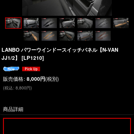
LANBO パワーウインドースイッチパネル【N-VAN
JJ1/2】
[
LP1210
]
販売価格
:
(税別)
8,000
円
(
税込
:
8,800
円
)
商品詳細