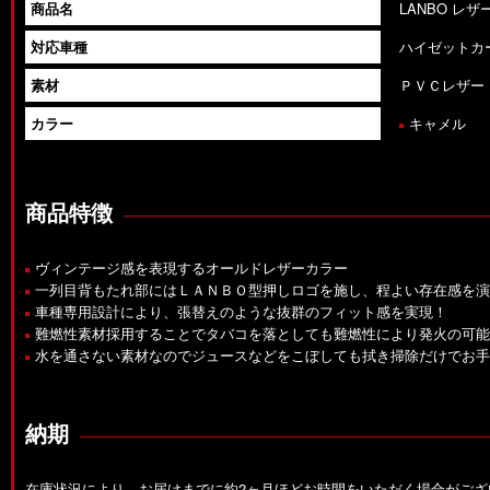
商品名
LANBO レ
対応車種
ハイゼットカー
素材
ＰＶＣレザー
カラー
キャメル
商品特徴
ヴィンテージ感を表現するオールドレザーカラー
一列目背もたれ部にはＬＡＮＢＯ型押しロゴを施し、程よい存在感を演
車種専用設計により、張替えのような抜群のフィット感を実現！
難燃性素材採用することでタバコを落としても難燃性により発火の可能
水を通さない素材なのでジュースなどをこぼしても拭き掃除だけでお手
納期
在庫状況により、お届けまでに約2ヶ月ほどお時間をいただく場合がご