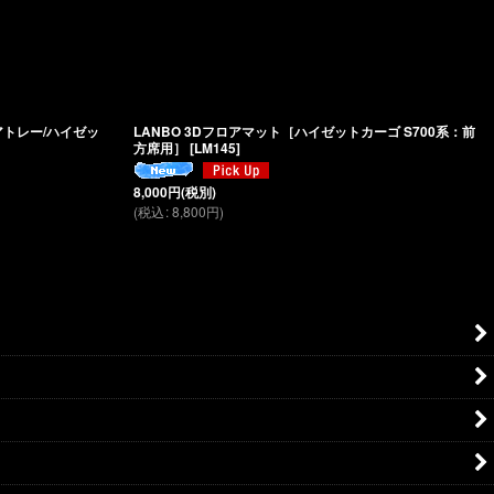
【アトレー/ハイゼッ
LANBO 3Dフロアマット［ハイゼットカーゴ S700系：前
方席用］
[
LM145
]
8,000
円
(税別)
(
税込
:
8,800
円
)