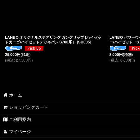
LANBO オリジナルステアリング ガングリップ [ハイゼッ
LANBO パワー
トカーゴ/ハイゼットデッキバン S700系］
[
SD005
]
ー/ハイゼット S
25,000
円
(税別)
8,000
円
(税別)
(
税込
:
27,500
円
)
(
税込
:
8,800
円
)
ホーム
ショッピングカート
ご利用案内
マイページ