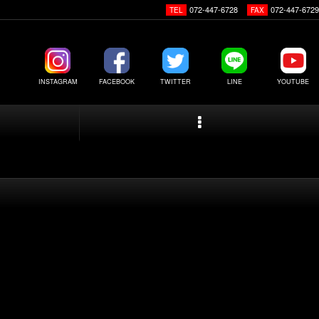
072-447-6728
072-447-6729
TEL
FAX
INSTAGRAM
FACEBOOK
TWITTER
LINE
YOUTUBE