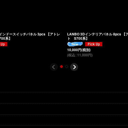
ウインドースイッチパネル 3pcs 【アトレ
LANBO 3Dインテリアパネル 8pcs 
700系】
ト S700系】
10,000
円
(税別)
(
税込
:
11,000
円
)