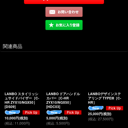
関連商品
LANBO スタイリッシ
LANBO ドアハンドル
LANBOデザインステ
ュサイドバイザー［C-
カバー［C-HR
アリング TYPEIII［C-
HR ZYX10/NGX50］
ZYX10/NGX50］
HR］
[
DS09
]
[
HDC03
]
25,000
円
(税別)
10,000
円
(税別)
5,000
円
(税別)
(
税込
:
27,500
円
)
(
税込
:
11,000
円
)
(
税込
:
5,500
円
)