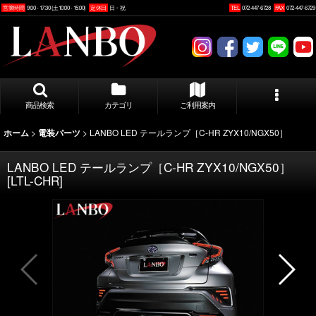
営業時間
9:00 - 17:30 (土10:00 - 15:00)
定休日
日・祝
TEL
072-447-6728
FAX
072-447-6729
商品検索
カテゴリ
ご利用案内
>
>
LANBO LED テールランプ［C-HR ZYX10/NGX50］
ホーム
電装パーツ
LANBO LED テールランプ［C-HR ZYX10/NGX50］
[
LTL-CHR
]