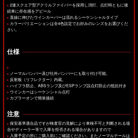
2連スクエア型アクリルファイバーを採用し消灯、点灯時ともに後
続車に存在感をアピール
直線に伸びたウインカーバーは流れるシーケンシャルタイプ
カラーバリエーションは全4色設定でお好みのレンズをお選びくだ
さい。
仕様
ノーマルバンパー及び社外バンパーにも取り付け可能。
反射板（リフレクター）内蔵。
ハイフラ防止、ABSランプ及びESPランプ誤点灯防止の抵抗付き
ウインカーはシーケンシャル点灯
カプラーオンで簡単接続
注意
保安基準適合品ですが検査官の見解により車検不可と判断される場
合やディーラー等で入庫を拒否される場合がありますので
入庫予定の所にご購入前にご確認ください。またノーマルテールは