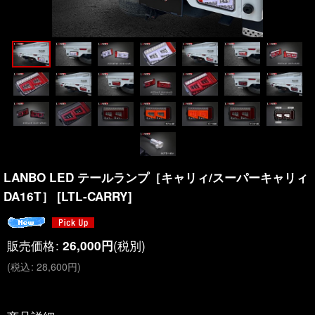
LANBO LED テールランプ［キャリィ/スーパーキャリィ
DA16T］
[
LTL-CARRY
]
販売価格
:
(税別)
26,000
円
(
税込
:
28,600
円
)