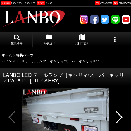
営業時間
9:00 - 17:30 (土10:00 - 15:00)
定休日
日・祝
TEL
072-447-6728
FAX
072-447-6729
商品検索
カテゴリ
ご利用案内
>
ホーム
電装パーツ
>
LANBO LED テールランプ［キャリィ/スーパーキャリィDA16T］
LANBO LED テールランプ［キャリィ/スーパーキャリ
ィDA16T］
[
LTL-CARRY
]