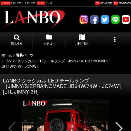
営業時間
9:00 - 17:30 (土10:00 - 15:00)
定休日
日・祝
TEL
072-447-6728
FAX
072-447-6729
商品検索
カテゴリ
ご利用案内
>
ホーム
電装パーツ
>
LANBO クラシカル LED テールランプ［JIMNY/SIERRA/NOMADE
JB64W/74W・JC74W］
LANBO クラシカル LED テールランプ
［JIMNY/SIERRA/NOMADE JB64W/74W・JC74W］
[
LTL-JIMNY-3R
]