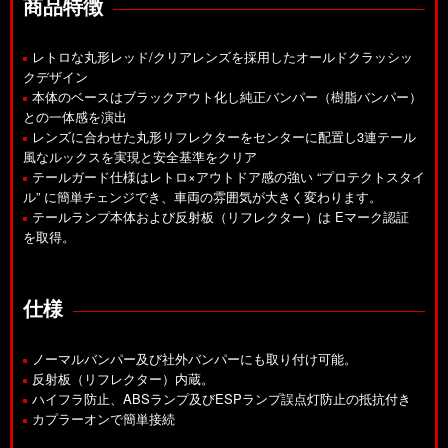
商品特徴
レトロな丸形レッド/クリアレンズを採用したオールドクラッシッ
クデザイン
本体のベースはブラックアウト化し純正バンパー（樹脂バンパー）
との一体感を演出
レンズに合わせた丸形リフレクターをセンターに配置し3連テール
風なルックスを実現と安全基準をクリア
テールガード仕様はレトロ×アウトドア感の強い “プロテクトスタイ
ル” に簡単チェンジでき、車両の雰囲気が大きく変わります。
テールランプ本体および反射板（リフレクター）は Eマーク認証
を取得。
仕様
ノーマルバンパー及び社外バンパーにも取り付け可能。
反射板（リフレクター）内蔵。
ハイフラ防止、ABSランプ及びESPランプ誤点灯防止の抵抗付き
カプラーオンで簡単接続