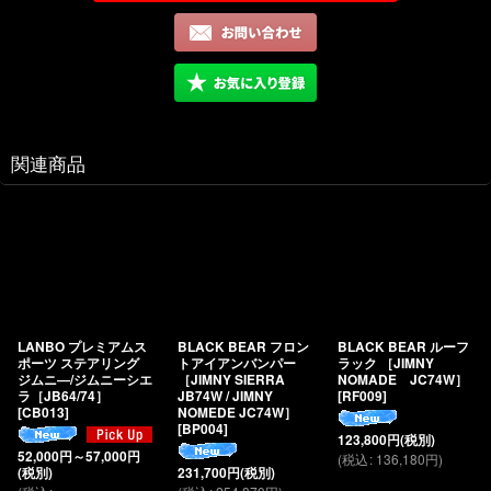
関連商品
LANBO プレミアムス
BLACK BEAR フロン
BLACK BEAR ルーフ
ポーツ ステアリング
トアイアンバンパー
ラック ［JIMNY
ジムニ―/ジムニーシエ
［JIMNY SIERRA
NOMADE JC74W］
ラ［JB64/74］
JB74W / JIMNY
[
RF009
]
[
CB013
]
NOMEDE JC74W］
[
BP004
]
123,800
円
(税別)
52,000
円
～57,000
円
(
税込
:
136,180
円
)
(税別)
231,700
円
(税別)