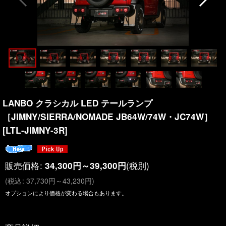
LANBO クラシカル LED テールランプ
［JIMNY/SIERRA/NOMADE JB64W/74W・JC74W］
[
LTL-JIMNY-3R
]
販売価格
:
(税別)
34,300
円
～39,300
円
(
税込
:
37,730
円
～43,230
円
)
オプションにより価格が変わる場合もあります。