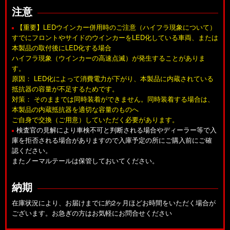
注意
【重要】LEDウインカー併用時のご注意（ハイフラ現象について）
すでにフロントやサイドのウインカーをLED化している車両、または
本製品の取付後にLED化する場合
ハイフラ現象（ウインカーの高速点滅）が発生することがありま
す。
原因： LED化によって消費電力が下がり、本製品に内蔵されている
抵抗器の容量が不足するためです。
対策： そのままでは同時装着ができません。同時装着する場合は、
本製品の内蔵抵抗器を適切な容量のものへ
ご自身で交換（ご用意）していただく必要があります。
検査官の見解により車検不可と判断される場合やディーラー等で入
庫を拒否される場合がありますので入庫予定の所にご購入前にご確
認ください。
またノーマルテールは保管しておいてください。
納期
在庫状況により、お届けまでに約2ヶ月ほどお時間をいただく場合が
ございます。お急ぎの方はお気軽にお問合せください