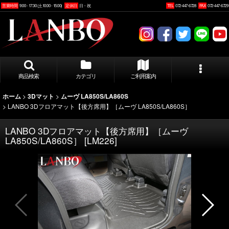
営業時間
9:00 - 17:30 (土10:00 - 15:00)
定休日
日・祝
TEL
072-447-6728
FAX
072-447-6729
商品検索
カテゴリ
ご利用案内
>
>
ホーム
3Dマット
ムーヴ LA850S/LA860S
>
LANBO 3Dフロアマット【後方席用】［ムーヴ LA850S/LA860S］
LANBO 3Dフロアマット【後方席用】［ムーヴ
LA850S/LA860S］
[
LM226
]