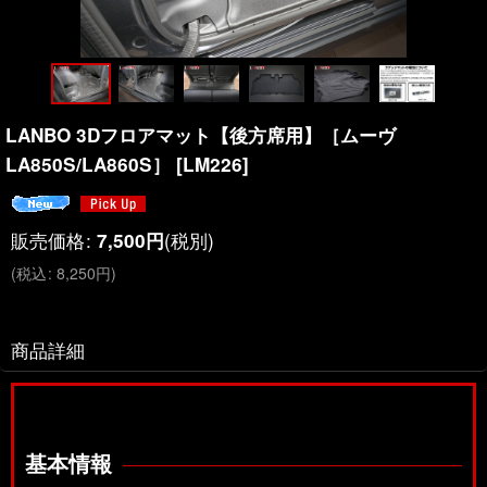
LANBO 3Dフロアマット【後方席用】［ムーヴ
LA850S/LA860S］
[
LM226
]
販売価格
:
(税別)
7,500
円
(
税込
:
8,250
円
)
商品詳細
基本情報