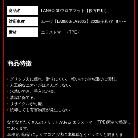
商品名
LANBO 3Dフロアマット【後方席用】
対応車種
ムーヴ【LA850S/LA860S】2025(令和7)年6月〜
素材
エラストマー（TPE）
商品特徴
グリップ力に優れ、滑りにくい。 軽いので持ち運びに便利。
人工的なニオイがほとんどしない。
水洗いでき、手入れが楽。
清潔に保てる。
リサイクルが可能。
焼却しても有害物質が発生しない
などなどたくさんのメリットがある エラストマー(TPE)素材で整形し
ております。
車種専用設計によりフロア形状に違和感なくピッタリと納まりま