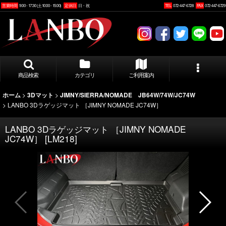
営業時間
9:00 - 17:30 (土10:00 - 15:00)
定休日
日・祝
TEL
072-447-6728
FAX
072-447-6729
商品検索
カテゴリ
ご利用案内
>
>
ホーム
3Dマット
JIMNY/SIERRA/NOMADE JB64W/74W/JC74W
>
LANBO 3Dラゲッジマット ［JIMNY NOMADE JC74W］
LANBO 3Dラゲッジマット ［JIMNY NOMADE
JC74W］
[
LM218
]