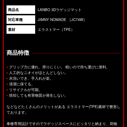
商品名
LANBO 3Dラゲッジマット
対応車種
JIMNY NOMADE ［JC74W］
素材
エラストマー（TPE）
商品特徴
グリップ力に優れ、滑りにくい。 軽いので持ち運びに便利。
人工的なニオイがほとんどしない。
水洗いでき、手入れが楽。
清潔に保てる。
リサイクルが可能。
焼却しても有害物質が発生しない。
などなどたくさんのメリットがある エラストマー(TPE)素材で整形し
ております。
車種専用設計ですのでラゲッジスペースにピッタリと納まり、荷物