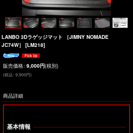
LANBO 3Dラゲッジマット ［JIMNY NOMADE
JC74W］
[
LM218
]
販売価格
:
(税別)
9,000
円
(
税込
:
9,900
円
)
商品詳細
基本情報