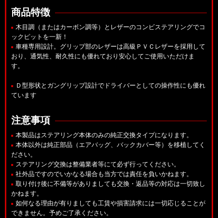
商品特徴
木目調（またはカーボン調等）とレザーのコンビステアリングでコ
ックピットを一新！
車種専用設計。グリップ部のレザーは高級ＰＶＣレザーを採用して
おり、通気性、耐久性にも優れており安心してご使用いただけま
す。
Ｄ型形状とガングリップ設計でドライバーとしての操作性にも優れ
ています
注意事項
本製品はステアリング本体のみの純正交換タイプになります。
本体以外は純正部品（エアバッグ、バックカバー等）を移植してく
ださい。
ステアリング交換は整備業者等にて必ず行ってください。
社外品ですのでいかなる場合も当方では責任を負いかねます。
取り付け後に不備等がありましても交換・返品等の対応は一切致し
かねます。
如何なる理由が有りましても工賃や損害請求には一切応じることが
できません。予めご了承ください。