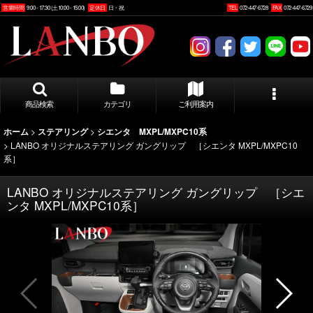
営業時間
9:00 - 17:30 (土10:00 - 15:00)
定休日
日・祝
TEL
072-447-6728
FAX
072-447-6729
商品検索
カテゴリ
ご利用案内
>
>
ホーム
ステアリング
シエンタ MXPL/MXPC10系
>
LANBO オリジナルステアリング ガングリップ ［シエンタ MXPL/MXPC10
系］
LANBO オリジナルステアリング ガングリップ ［シエ
ンタ MXPL/MXPC10系］