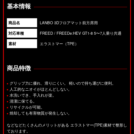
基本情報
商品名
LANBO 3Dフロアマット前方席用
対応車種
FREED / FREEDe:HEV GT1-8 5〜7人乗り共通
素材
エラストマー（TPE）
商品特徴
グリップ力に優れ、滑りにくい。 軽いので持ち運びに便利。
人工的なニオイがほとんどしない。
水洗いでき、手入れが楽。
清潔に保てる。
リサイクルが可能。
焼却しても有害物質が発生しない。
などなどたくさんのメリットがある エラストマー(TPE)素材で整形し
ております。