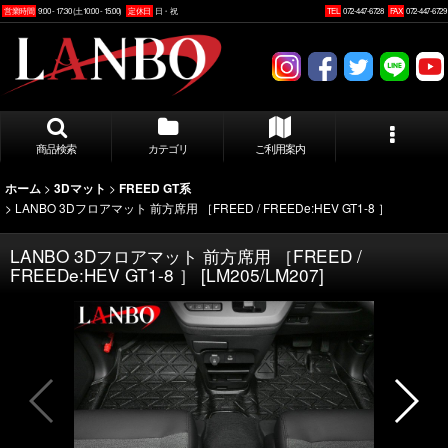
営業時間
9:00 - 17:30 (土10:00 - 15:00)
定休日
日・祝
TEL
072-447-6728
FAX
072-447-6729
商品検索
カテゴリ
ご利用案内
>
>
ホーム
3Dマット
FREED GT系
>
LANBO 3Dフロアマット 前方席用 ［FREED / FREEDe:HEV GT1-8 ］
LANBO 3Dフロアマット 前方席用 ［FREED /
FREEDe:HEV GT1-8 ］
[
LM205/LM207
]